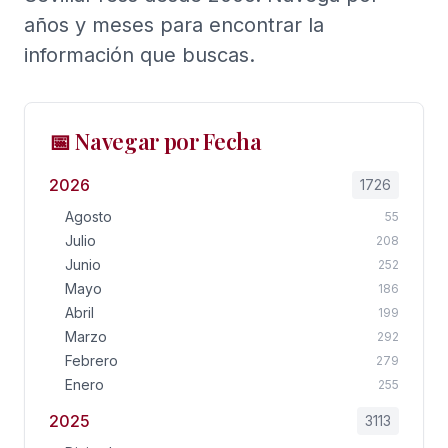
años y meses para encontrar la
información que buscas.
📅 Navegar por Fecha
2026
1726
Agosto
55
Julio
208
Junio
252
Mayo
186
Abril
199
Marzo
292
Febrero
279
Enero
255
2025
3113