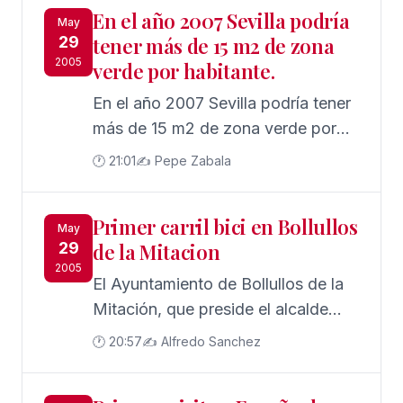
En el año 2007 Sevilla podría
por ciento) opina que en los tres
May
29
tener más de 15 m2 de zona
últimos años el funcionamiento en
2005
verde por habitante.
conjunto de la maquinaria judicial
ha mejorado "relativamente". El
En el año 2007 Sevilla podría tener
decano del Colegio de Abogados
más de 15 m2 de zona verde por
de Sevilla, José Joaquín Gallardo,
habitante. El coste de
🕐 21:01
✍️ Pepe Zabala
dijo a Efe que estos datos extraídos
mantenimiento anual de los
de una encuesta realizada por el
parques y jardines de Sevilla en el
Primer carril bici en Bollullos
Consejo General del Poder Judicial
año 2007 podrá superar lo 30
May
29
de la Mitacion
(CGPJ) son "muy realistas y
millones de euros al año.
2005
preocupantes", pues "son los
El Ayuntamiento de Bollullos de la
abogados quienes mejor y más
Mitación, que preside el alcalde
directamente pueden valorar a
Antonino Gallego (PP), ultima las
🕐 20:57
✍️ Alfredo Sanchez
diario el funcionamiento de los
obras de remodelación de la
juzgados y tribunales".
antigua carretera de Aznalcázar,