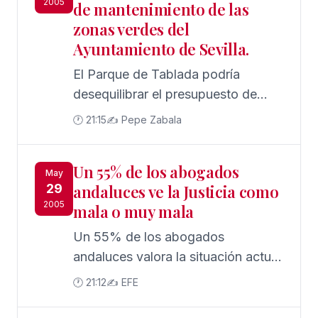
2005
de mantenimiento de las
zonas verdes del
Ayuntamiento de Sevilla.
El Parque de Tablada podría
desequilibrar el presupuesto de
mantenimiento de las zonas verdes
🕐 21:15
✍️ Pepe Zabala
del Ayuntamiento de Sevilla.
Un 55% de los abogados
May
29
andaluces ve la Justicia como
2005
mala o muy mala
Un 55% de los abogados
andaluces valora la situación actual
de la Administración de Justicia en
🕐 21:12
✍️ EFE
la comunidad como "mala o muy
mala", aunque la mitad de ellos (51