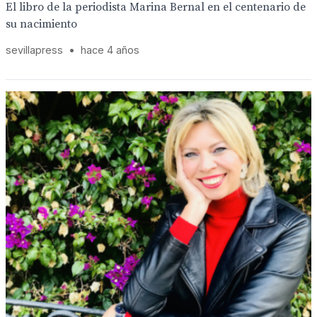
El libro de la periodista Marina Bernal en el centenario de
su nacimiento
sevillapress
•
hace 4 años