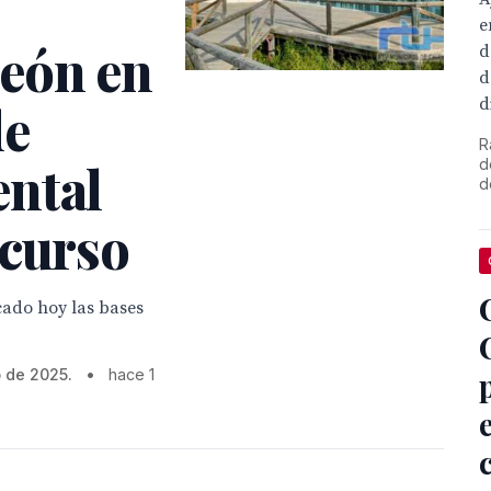
e
eón en
d
d
d
de
R
ntal
d
d
 curso
icado hoy las bases
 de 2025.
•
hace 1