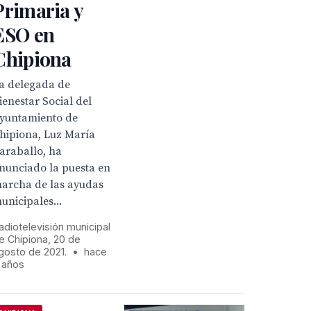
Primaria y
ESO en
Chipiona
a delegada de
ienestar Social del
yuntamiento de
hipiona, Luz María
araballo, ha
nunciado la puesta en
archa de las ayudas
unicipales...
adiotelevisión municipal
e Chipiona, 20 de
gosto de 2021.
•
hace
 años