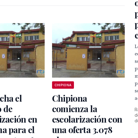
L
e
s
p
m
p
CHIPIONA
s
cha el
Chipiona
a
o de
comienza la
R
d
ización en
escolarización con
d
a para el
una oferta 3.078