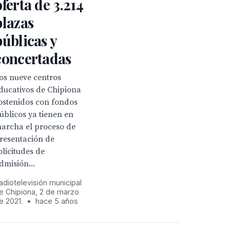
oferta de 3.214
plazas
públicas y
concertadas
os nueve centros
ducativos de Chipiona
ostenidos con fondos
úblicos ya tienen en
archa el proceso de
resentación de
olicitudes de
dmisión...
adiotelevisión municipal
e Chipiona, 2 de marzo
e 2021.
•
hace 5 años