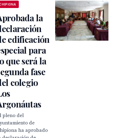
CHIPIONA
Aprobada la
declaración
de edificación
especial para
lo que será la
segunda fase
del colegio
Los
Argonáutas
l pleno del
yuntamiento de
hipiona ha aprobado
a declaración de