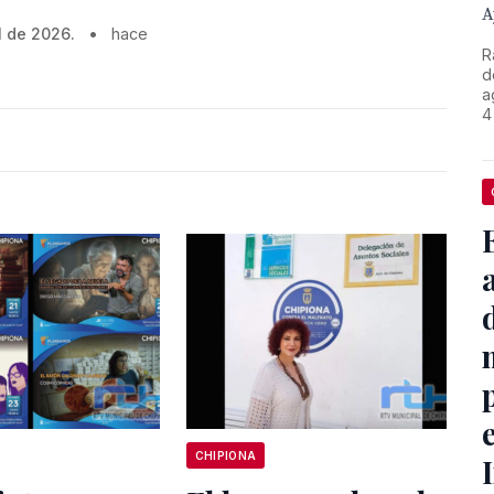
A
l de 2026.
•
hace
R
d
a
4
CHIPIONA