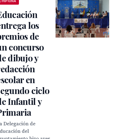
CHIPIONA
Educación
entrega los
premios de
un concurso
de dibujo y
redacción
escolar en
segundo ciclo
de Infantil y
Primaria
a Delegación de
ducación del
yuntamiento hizo ayer