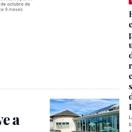
 de octubre de
ce 9 meses
ve a
L
E
A