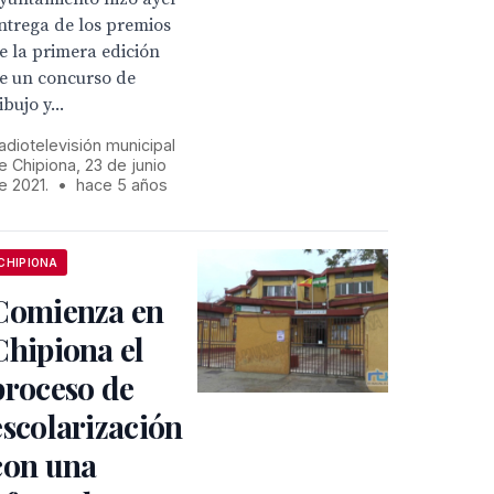
ntrega de los premios
e la primera edición
e un concurso de
ibujo y...
adiotelevisión municipal
e Chipiona, 23 de junio
e 2021.
•
hace 5 años
CHIPIONA
Comienza en
Chipiona el
proceso de
escolarización
con una