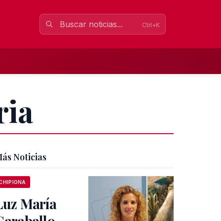
Ctrl+K
ria
ás Noticias
CHIPIONA
Luz María
Caraballo