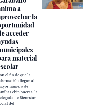
anima a
aprovechar la
oportunidad
de acceder
ayudas
municipales
para material
escolar
on el fin de que la
nformación llegue al
ayor número de
amilias chipioneras, la
elegada de Bienestar
ocial del