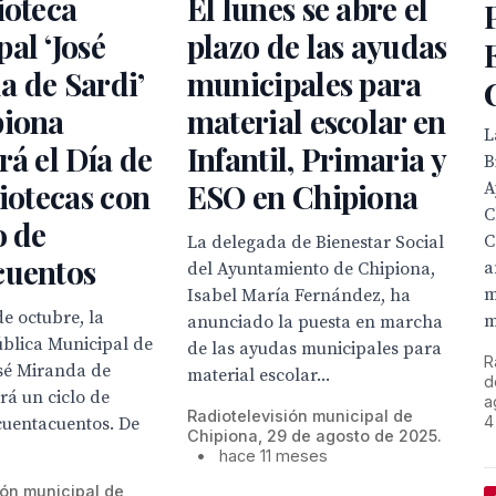
ioteca
El lunes se abre el
al ‘José
plazo de las ayudas
 de Sardi’
municipales para
piona
material escolar en
L
rá el Día de
Infantil, Primaria y
B
liotecas con
ESO en Chipiona
A
C
o de
C
La delegada de Bienestar Social
cuentos
a
del Ayuntamiento de Chipiona,
m
Isabel María Fernández, ha
de octubre, la
m
anunciado la puesta en marcha
ública Municipal de
de las ayudas municipales para
R
osé Miranda de
material escolar...
d
erá un ciclo de
a
Radiotelevisión municipal de
4
cuentacuentos. De
Chipiona, 29 de agosto de 2025.
•
hace 11 meses
ión municipal de