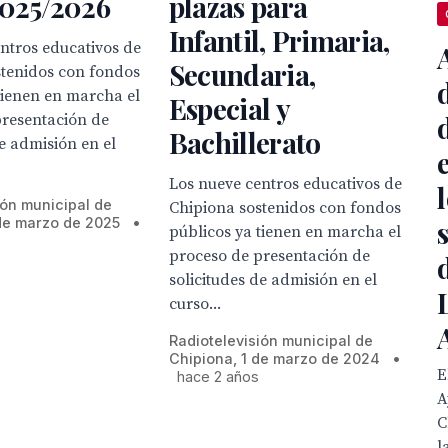
2025/2026
plazas para
Infantil, Primaria,
ntros educativos de
Secundaria,
stenidos con fondos
tienen en marcha el
Especial y
presentación de
Bachillerato
de admisión en el
Los nueve centros educativos de
ión municipal de
Chipiona sostenidos con fondos
de marzo de 2025
•
públicos ya tienen en marcha el
proceso de presentación de
solicitudes de admisión en el
curso...
Radiotelevisión municipal de
Chipiona, 1 de marzo de 2024
•
E
hace 2 años
A
C
l