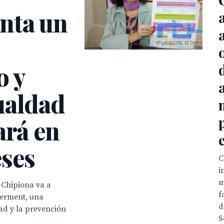
nta un
 y
ualdad
ará en
ses
C
i
m
 Chipiona va a
f
erment, una
d
ad y la prevención
S