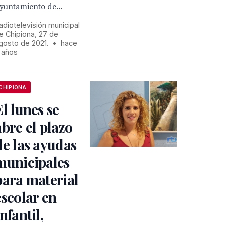
yuntamiento de...
adiotelevisión municipal
e Chipiona, 27 de
gosto de 2021.
•
hace
 años
CHIPIONA
El lunes se
abre el plazo
de las ayudas
municipales
para material
escolar en
Infantil,