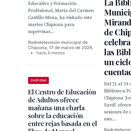
La Bibl
Educativo y Formación
Municip
Profesional, María del Carmen
Castillo Mena, ha visitado este
Miranda
martes Chipiona para
de Chi
supervisar...
celebra
Radiotelevisión municipal de
Chipiona, 17 de marzo de 2026.
las Bib
•
hace 4 meses
un cicl
cuenta
CHIPIONA
Del 21 al 24 
El Centro de Educación
Biblioteca P
Chipiona ‘J
de Adultos ofrece
Sardi’ ofrec
mañana una charla
sesiones de 
sobre la educación
este...
entre rejas basada en el
Radiotelevis