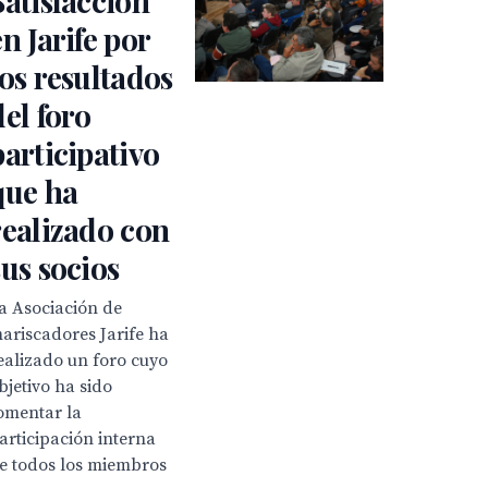
Satisfacción
en Jarife por
los resultados
del foro
participativo
que ha
realizado con
sus socios
a Asociación de
ariscadores Jarife ha
ealizado un foro cuyo
bjetivo ha sido
omentar la
articipación interna
e todos los miembros