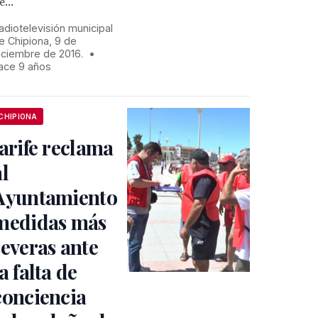
e...
adiotelevisión municipal
e Chipiona, 9 de
iciembre de 2016.
•
ace 9 años
CHIPIONA
Jarife reclama
al
Ayuntamiento
medidas más
severas ante
la falta de
conciencia