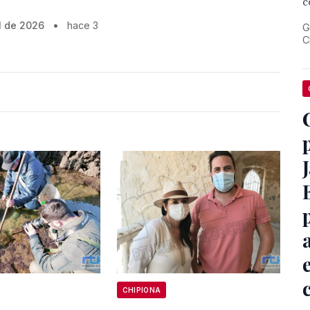
c
l de 2026
•
hace 3
G
C
J
CHIPIONA