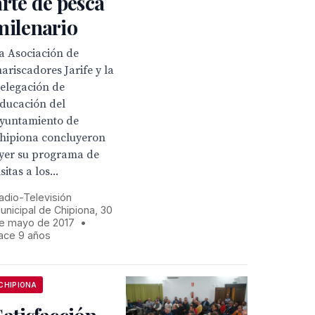
arte de pesca
milenario
a Asociación de
ariscadores Jarife y la
elegación de
ducación del
yuntamiento de
hipiona concluyeron
yer su programa de
isitas a los...
adio-Televisión
unicipal de Chipiona, 30
e mayo de 2017
•
ace 9 años
CHIPIONA