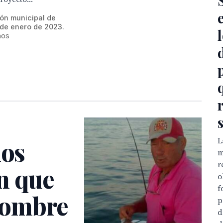
ión municipal de
 de enero de 2023.
ños
los
L
m
r
n que
o
f
Hombre
p
d