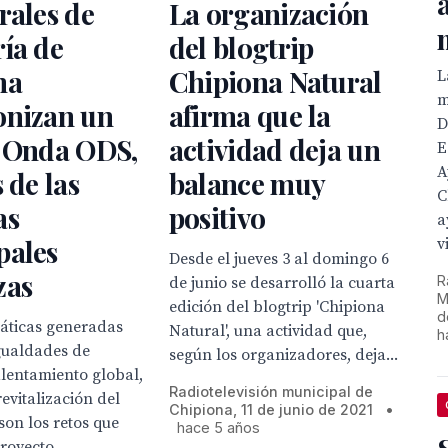
rales de
La organización
ía de
del blogtrip
na
Chipiona Natural
L
m
onizan un
afirma que la
D
e Onda ODS,
actividad deja un
E
A
 de las
balance muy
C
as
positivo
a
pales
v
Desde el jueves 3 al domingo 6
zas
R
de junio se desarrolló la cuarta
M
edición del blogtrip 'Chipiona
d
áticas generadas
Natural', una actividad que,
h
gualdades de
según los organizadores, deja...
alentamiento global,
Radiotelevisión municipal de
revitalización del
Chipiona, 11 de junio de 2021
•
son los retos que
hace 5 años
royecto...