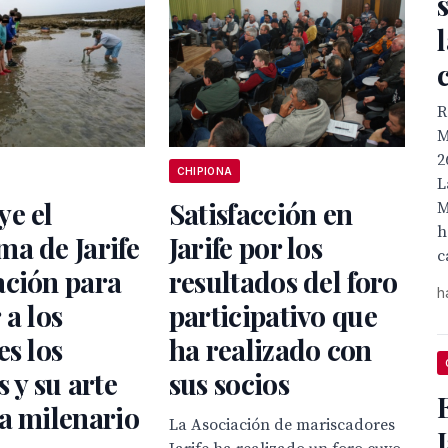
R
M
2
CHIPIONA
L
ye el
Satisfacción en
M
h
a de Jarife
Jarife por los
c
ación para
resultados del foro
h
 a los
participativo que
es los
ha realizado con
s y su arte
sus socios
a milenario
La Asociación de mariscadores