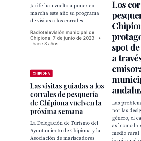
Los cor
Jarife han vuelto a poner en
pesquer
marcha este año su programa
de visitas a los corrales...
Chipio
Radiotelevisión municipal de
protag
Chipiona, 7 de junio de 2023
•
hace 3 años
spot d
a través
emisor
CHIPIONA
munici
Las visitas guiadas a los
andalu
corrales de pesquería
de Chipiona vuelven la
Las problem
próxima semana
por las desi
género, el c
La Delegación de Turismo del
así como la 
Ayuntamiento de Chipiona y la
medio rural 
Asociación de mariscadores
inspiran el p