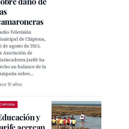
sobre daño de
las
camaroneras
adio-Televisión
unicipal de Chipiona,
6 de agosto de 2015.
a Asociación de
ariscadores Jarife ha
echo un balance de la
ampaña sobre...
ace 10 años
CHIPIONA
Educación y
Jarife acercan