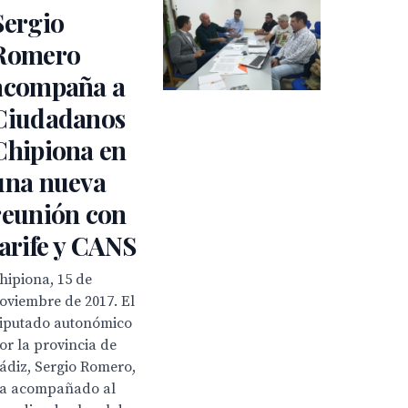
Sergio
Romero
acompaña a
Ciudadanos
Chipiona en
una nueva
reunión con
Jarife y CANS
hipiona, 15 de
oviembre de 2017. El
iputado autonómico
or la provincia de
ádiz, Sergio Romero,
a acompañado al