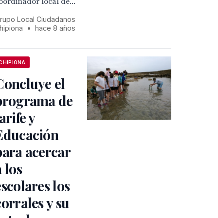
oordinador local de...
rupo Local Ciudadanos
hipiona
•
hace 8 años
CHIPIONA
Concluye el
programa de
arife y
Educación
para acercar
a los
escolares los
corrales y su