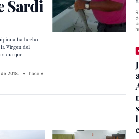
e Sardi
d
R
d
d
h
hipiona ha hecho
 la Virgen del
ersona que
 de 2018.
•
hace 8