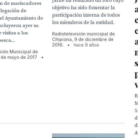
Jarife ha realizado un foro cuyo
ón de mariscadores
objetivo ha sido fomentar la
Delegación de
participación interna de todos
el Ayuntamiento de
los miembros de la entidad.
ncluyeron ayer su
visitas a los
Radiotelevisión municipal de
Chipiona, 9 de diciembre de
esca...
2016.
•
hace 9 años
sión Municipal de
 de mayo de 2017
•
R
M
5
d
d
A