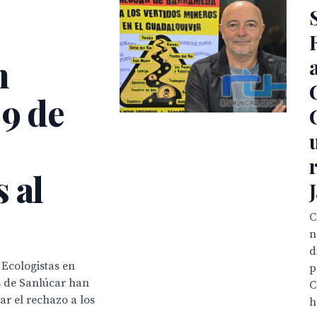
n
 9 de
 al
C
n
d
 Ecologistas en
p
s de Sanlúcar han
C
r el rechazo a los
h