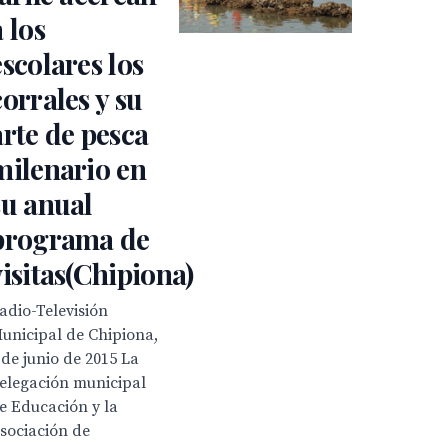
a los
escolares los
corrales y su
arte de pesca
milenario en
su anual
programa de
visitas(Chipiona)
adio-Televisión
unicipal de Chipiona,
 de junio de 2015 La
elegación municipal
e Educación y la
sociación de