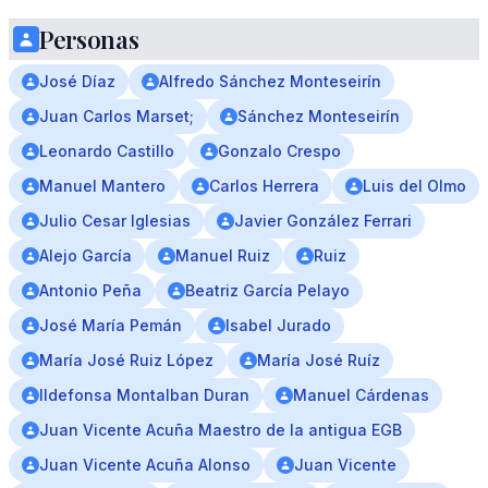
Personas
José Díaz
Alfredo Sánchez Monteseirín
Juan Carlos Marset;
Sánchez Monteseirín
Leonardo Castillo
Gonzalo Crespo
Manuel Mantero
Carlos Herrera
Luis del Olmo
Julio Cesar Iglesias
Javier González Ferrari
Alejo García
Manuel Ruiz
Ruiz
Antonio Peña
Beatriz García Pelayo
José María Pemán
Isabel Jurado
María José Ruiz López
María José Ruíz
Ildefonsa Montalban Duran
Manuel Cárdenas
Juan Vicente Acuña Maestro de la antigua EGB
Juan Vicente Acuña Alonso
Juan Vicente