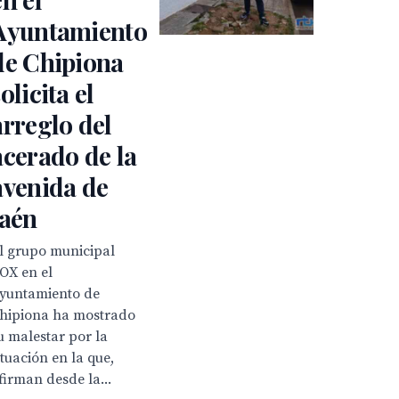
Ayuntamiento
de Chipiona
olicita el
arreglo del
acerado de la
avenida de
Jaén
l grupo municipal
OX en el
yuntamiento de
hipiona ha mostrado
u malestar por la
ituación en la que,
firman desde la...