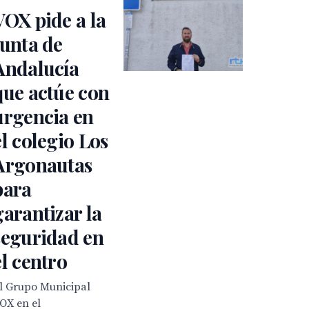
VOX pide a la
Junta de
Andalucía
que actúe con
urgencia en
el colegio Los
Argonautas
para
garantizar la
seguridad en
el centro
l Grupo Municipal
OX en el