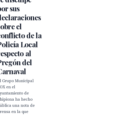
por sus
declaraciones
sobre el
conflicto de la
Policía Local
respecto al
Pregón del
Carnaval
l Grupo Municipal
OX en el
yuntamiento de
hipiona ha hecho
ública una nota de
rensa en la que