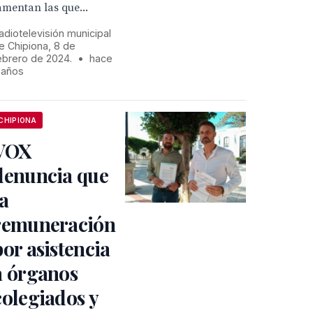
amentan las que...
adiotelevisión municipal
e Chipiona, 8 de
ebrero de 2024.
•
hace
 años
CHIPIONA
VOX
denuncia que
la
remuneración
por asistencia
a órganos
colegiados y