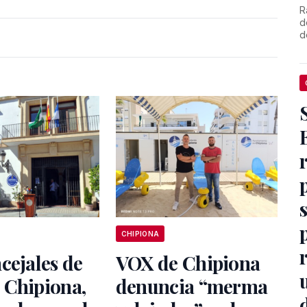
R
d
d
CHIPIONA
cejales de
VOX de Chipiona
 Chipiona,
denuncia “merma