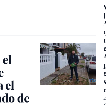
 el
e
 el
ado de
E
V