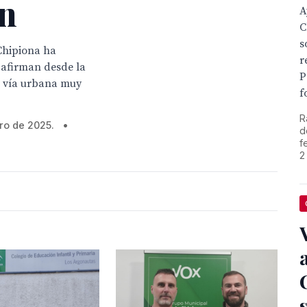
én
A
C
s
Chipiona ha
r
, afirman desde la
P
a vía urbana muy
f
R
ero de 2025.
•
d
f
2