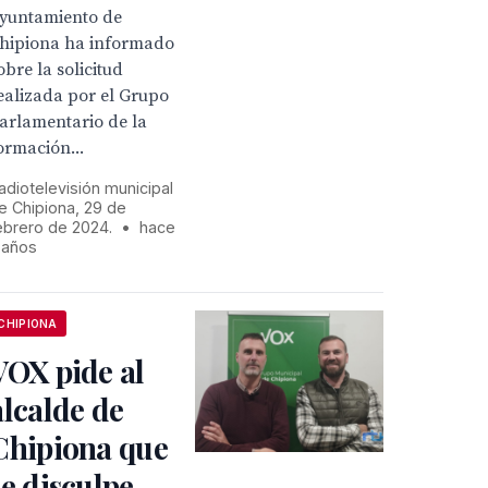
yuntamiento de
hipiona ha informado
obre la solicitud
ealizada por el Grupo
arlamentario de la
ormación...
adiotelevisión municipal
e Chipiona, 29 de
ebrero de 2024.
•
hace
 años
CHIPIONA
VOX pide al
alcalde de
Chipiona que
se disculpe