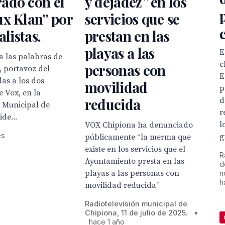
ado con el
y dejadez” en los
x Klan” por
servicios que se
alistas.
prestan en las
playas a las
E
a las palabras de
c
personas con
, portavoz del
E
das a los dos
movilidad
p
e Vox, en la
reducida
d
 Municipal de
r
de...
l
VOX Chipiona ha denunciado
es
g
públicamente “la merma que
existe en los servicios que el
R
Ayuntamiento presta en las
d
playas a las personas con
n
h
movilidad reducida”
Radiotelevisión municipal de
Chipiona, 11 de julio de 2025.
•
hace 1 año