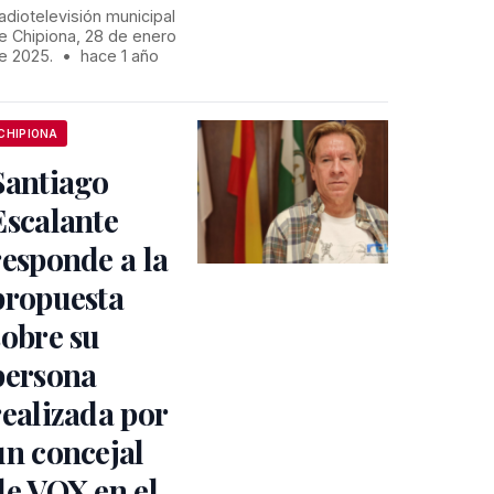
adiotelevisión municipal
e Chipiona, 28 de enero
e 2025.
•
hace 1 año
CHIPIONA
Santiago
Escalante
responde a la
propuesta
sobre su
persona
realizada por
un concejal
de VOX en el