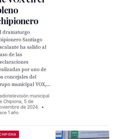
pleno
chipionero
l dramaturgo
hipionero Santiago
scalante ha salido al
aso de las
eclaraciones
ealizadas por uno de
os concejales del
rupo municipal VOX,...
adiotelevisión municipal
e Chipiona, 5 de
oviembre de 2024.
•
ace 1 año
CHIPIONA