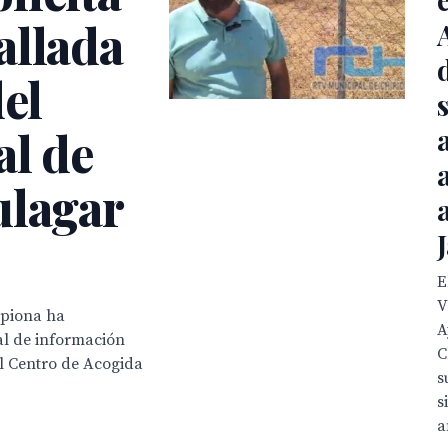
allada
del
s
al de
bulagar
E
V
ipiona ha
A
al de información
C
el Centro de Acogida
s
s
a