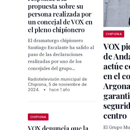
propuesta sobre su
persona realizada por
un concejal de VOX en
el pleno chipionero
CHIPIONA
El dramaturgo chipionero
VOX pid
Santiago Escalante ha salido al
de And
paso de las declaraciones
realizadas por uno de los
actúe c
concejales del grupo...
en el c
Radiotelevisión municipal de
Argona
Chipiona, 5 de noviembre de
2024.
•
hace 1 año
garanti
segurid
centro
CHIPIONA
VOX denuncia que la
El Grupo Mu