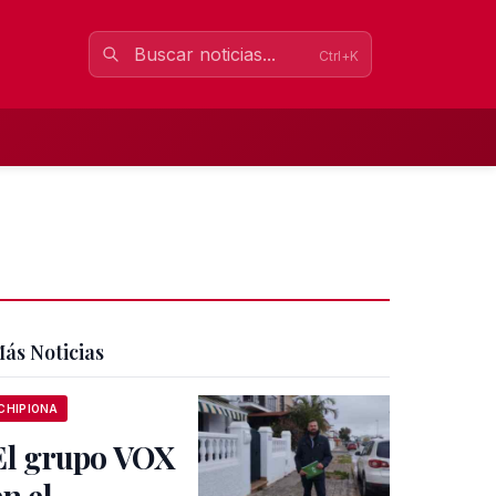
Ctrl+K
ás Noticias
CHIPIONA
El grupo VOX
en el