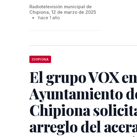
Radiotelevisión municipal de
Chipiona, 12 de marzo de 2025
•
hace 1 año
CHIPIONA
El grupo VOX en
Ayuntamiento d
Chipiona solicita
arreglo del acer