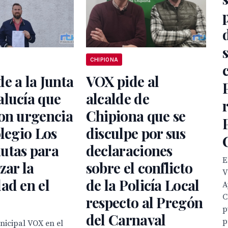
CHIPIONA
e a la Junta
VOX pide al
alucía que
alcalde de
on urgencia
Chipiona que se
olegio Los
disculpe por sus
utas para
declaraciones
E
zar la
sobre el conflicto
V
ad en el
de la Policía Local
A
C
respecto al Pregón
p
del Carnaval
p
nicipal VOX en el