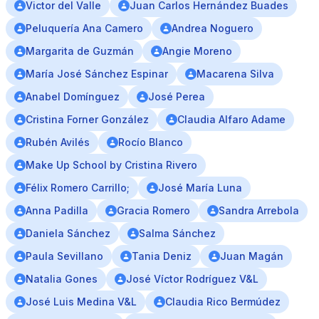
Victor del Valle
Juan Carlos Hernández Buades
Peluquería Ana Camero
Andrea Noguero
Margarita de Guzmán
Angie Moreno
María José Sánchez Espinar
Macarena Silva
Anabel Domínguez
José Perea
Cristina Forner González
Claudia Alfaro Adame
Rubén Avilés
Rocío Blanco
Make Up School by Cristina Rivero
Félix Romero Carrillo;
José María Luna
Anna Padilla
Gracia Romero
Sandra Arrebola
Daniela Sánchez
Salma Sánchez
Paula Sevillano
Tania Deniz
Juan Magán
Natalia Gones
José Víctor Rodríguez V&L
José Luis Medina V&L
Claudia Rico Bermúdez