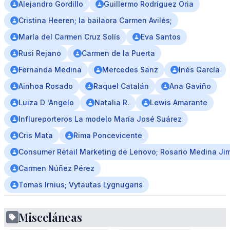
Alejandro Gordillo
Guillermo Rodríguez Oria
Cristina Heeren; la bailaora Carmen Avilés;
María del Carmen Cruz Solís
Eva Santos
Rusi Rejano
Carmen de la Puerta
Fernanda Medina
Mercedes Sanz
Inés García
Ainhoa Rosado
Raquel Catalán
Ana Gaviño
Luiza D 'Angelo
Natalia R.
Lewis Amarante
Influreporteros La modelo María José Suárez
Cris Mata
Rima Poncevicente
Consumer Retail Marketing de Lenovo; Rosario Medina Ji
Carmen Núñez Pérez
Tomas Irnius; Vytautas Lygnugaris
Misceláneas