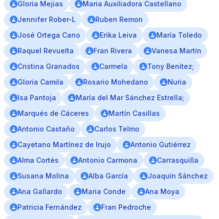
Gloria Mejias
Maria Auxiliadora Castellano
Jennifer Rober-L
Ruben Remon
José Ortega Cano
Erika Leiva
María Toledo
Raquel Revuelta
Fran Rivera
Vanesa Martín
Cristina Granados
Carmela
Tony Benítez;
Gloria Camila
Rosario Mohedano
Nuria
Isa Pantoja
María del Mar Sánchez Estrella;
Marqués de Cáceres
Martín Casillas
Antonio Castaño
Carlos Telmo
Cayetano Martínez de Irujo
Antonio Gutiérrez
Alma Cortés
Antonio Carmona
Carrasquilla
Susana Molina
Alba García
Joaquín Sánchez
Ana Gallardo
Maria Conde
Ana Moya
Patricia Fernández
Fran Pedroche