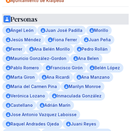
Ayuntamiento de Klaipėda
Personas
Ángel León
Juan José Padilla
Morillo
Jesús Méndez
Fiona Ferrer
Juan Peña
Ferrer
Ana Belén Morillo
Pedro Rollán
Mauricio González-Gordon
Ana Belen
Pablo Romero
Francisco Girón
Belén López
Marta Giron
Ana Ricardi
Ana Manzano
Maria del Carmen Pina
Marilyn Monroe
Verónica Lozano
Inmaculada González
Castellano
Adrián Marín
Jose Antonio Vazquez Laboisse
Raquel Andrades Ojeda
Juani Reyes