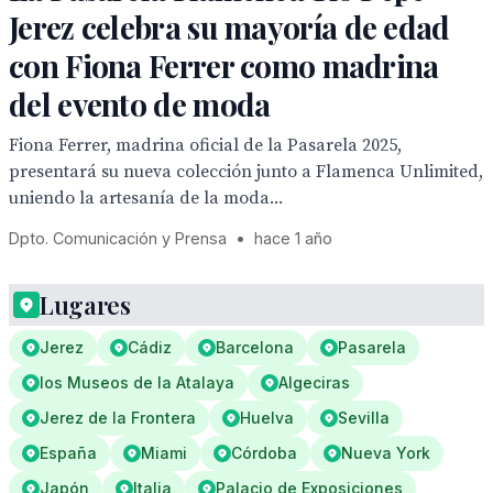
Jerez celebra su mayoría de edad
con Fiona Ferrer como madrina
del evento de moda
Fiona Ferrer, madrina oficial de la Pasarela 2025,
presentará su nueva colección junto a Flamenca Unlimited,
uniendo la artesanía de la moda...
Dpto. Comunicación y Prensa
•
hace 1 año
Lugares
Jerez
Cádiz
Barcelona
Pasarela
los Museos de la Atalaya
Algeciras
Jerez de la Frontera
Huelva
Sevilla
España
Miami
Córdoba
Nueva York
Japón
Italia
Palacio de Exposiciones