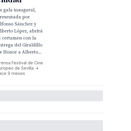
a gala inaugural,
resentada por
lfonso Sánchez y
lberto López, abrirá
l certamen con la
ntrega del Giraldillo
e Honor a Alberto...
rensa Festival de Cine
uropeo de Sevilla
•
ace 9 meses
o