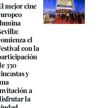
El mejor cine
europeo
ilumina
Sevilla:
comienza el
Festival con la
participación
de 350
cineastas y
una
invitación a
disfrutar la
ciudad