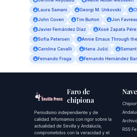
Laura Samani
Georgi M. Unkovski
C
John Coven
Tim Burton
Jon Favrea
Javier Fernández Díaz
Xosé Zapata Pére
Sofía Petersen
Annie Ernaux Through the
Carolina Cavalli
Hana Jušić
Samant
Fernando Fraga
Fernando Hernández Bar
Faro de
Nave
chipiona
Chipio
Andalu
Periodismo independiente y de
calidad. Informamos con rigor sobre la
Archivo
actualidad de Sevilla y Andalucía,
RSS F
comprometidos con la veracidad y el