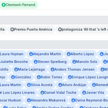
Clermont-Ferrand
lla
Premio Puerta América
protagoniza ‘All that 's left 
Laura Hojman
Alejandro Martín
Alberto López
Jo
Juliette Binoche
Steven Spielberg
Manolo Solo
stillo
María Lejárraga
Anders Thomas Jensen
M
njo
González
Robin Torres
Enrique López Lavig
Laura Martín
Silvia Acosta
Arturo Andújar
Remedi
é Luis López Linares
Daniel Vidal Toche
Javier Vila
scar Hudson
Alexandra Makarová
Dania Reymond-B
Lucía Selva
Amélie Derlon Cordina
Cristiano Bort