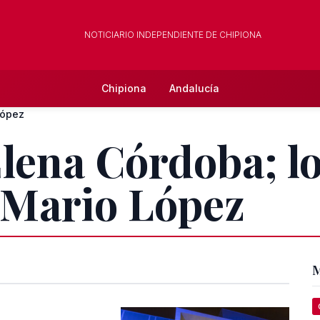
NOTICIARIO INDEPENDIENTE DE CHIPIONA
Chipiona
Andalucía
López
Elena Córdoba; l
 Mario López
M