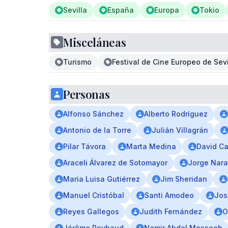
Sevilla
España
Europa
Tokio
Misceláneas
Turismo
Festival de Cine Europeo de Sevi
Personas
Alfonso Sánchez
Alberto Rodríguez
Antonio de la Torre
Julián Villagrán
Pilar Távora
Marta Medina
David Ca
Araceli Álvarez de Sotomayor
Jorge Nara
Maria Luisa Gutiérrez
Jim Sheridan
Manuel Cristóbal
Santi Amodeo
Jos
Reyes Gallegos
Judith Fernández
O
Jérôme Reybaud
Namir Abdel Messeeh