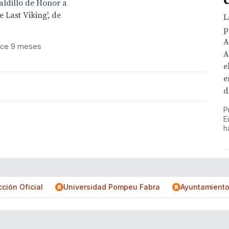
aldillo de Honor a
 Last Viking', de
L
p
A
ace 9 meses
A
e
e
d
P
E
h
ción Oficial
Universidad Pompeu Fabra
Ayuntamient