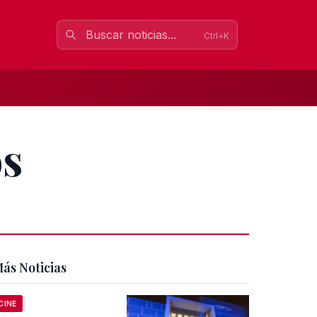
Ctrl+K
os
ás Noticias
CINE