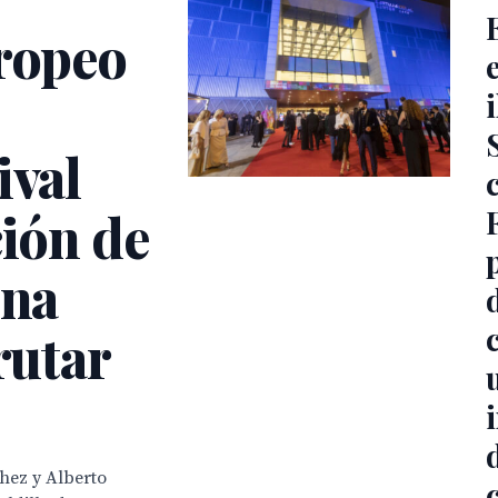
uropeo
ival
ción de
una
rutar
hez y Alberto