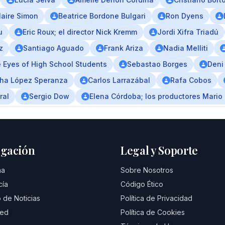
laire Simon
Beatrice Bordone Bulgari
Ron Dyens
u
Eric Roux; el director Nick Kremm
Jordi Xifra Triadú
z
Santiago Aguado
Frank Ariza
Nadia Melliti
 Eyes of High School Students
Sebastao Borges
Deni
ha López Speranza
Carlos Larrazábal
Rafa Cobos
ral
Sergio Dow
Elena Córdoba; los productores Mario
gación
Legal y Soporte
na
Sobre Nosotros
cía
Código Ético
 de Noticias
Política de Privacidad
eed
Política de Cookies