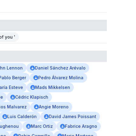
of you '
hn Lennon
Daniel Sánchez Arévalo
Pablo Berger
Pedro Álvarez Molina
aría Esteve
Mads Mikkelsen
ne
Cédric Klapisch
os Malvarez
Angie Moreno
Luis Calderón
David James Poissant
oughenou
Marc Ortiz
Fabrice Aragno
one
Robin Campillo
Mario Martone