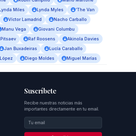
Lynda Miles
Lynda Myles
‘The Van
Víctor Lamadrid
Nacho Carballo
Manu Vega
Giovani Columbu
 Pitsaev
Raf Roosens
Akinola Davies
Jan Buxadeiras
Lucía Caraballo
 López
Diego Moldes
Miguel Marías
Suscríbete
Recibe nuestras noticias más
importantes directamente en tu email.