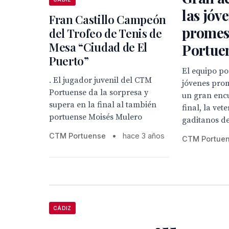
las jóv
Fran Castillo Campeón
promes
del Trofeo de Tenis de
Mesa “Ciudad de El
Portue
Puerto”
El equipo po
. El jugador juvenil del CTM
jóvenes pro
Portuense da la sorpresa y
un gran encu
supera en la final al también
final, la vet
portuense Moisés Mulero
gaditanos de
CTM Portuense
•
hace 3 años
CTM Portue
CÁDIZ