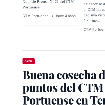
Nota de Prensa Nº 26 del CTM
de ascenso a
Portuense
el CTM ha c
decisiva vict
CTM Portuense
•
hace 4 años
2-4 ante...
CTM Portue
CÁDIZ
Buena cosecha 
puntos del CTM
Portuense en Te