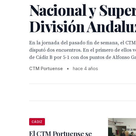
Nacional y Supe
División Andalu
En la jornada del pasado fin de semana, el CTM
disputó dos encuentros. En el primero de ellos 
de Cádiz B por 5-1 con dos puntos de Alfonso G
CTM Portuense
•
hace 4 años
CÁDIZ
El CTM Portuense se