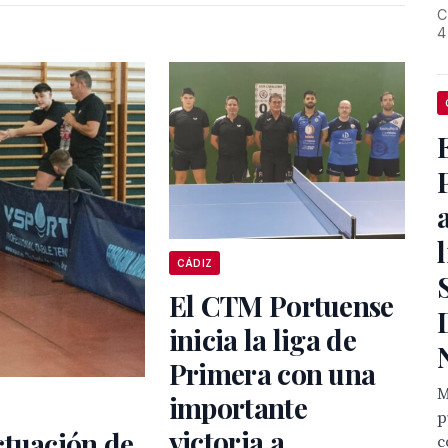
C
4
CÁDIZ
El CTM Portuense
inicia la liga de
Primera con una
M
importante
p
victoria a
ctuación de
c