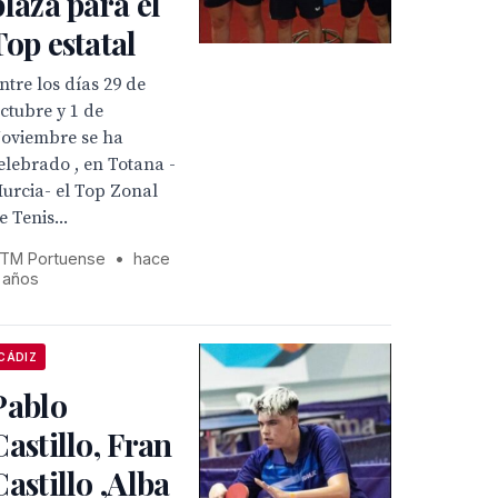
plaza para el
Top estatal
ntre los días 29 de
ctubre y 1 de
oviembre se ha
elebrado , en Totana -
urcia- el Top Zonal
e Tenis...
TM Portuense
•
hace
 años
CÁDIZ
Pablo
Castillo, Fran
Castillo ,Alba