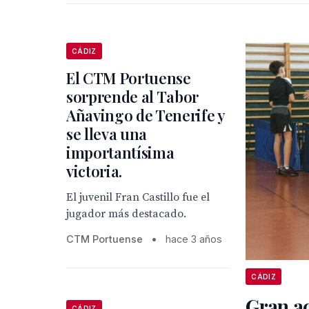
CÁDIZ
El CTM Portuense
sorprende al Tabor
Añavingo de Tenerife y
se lleva una
importantísima
victoria.
El juvenil Fran Castillo fue el
jugador más destacado.
CTM Portuense
•
hace 3 años
CÁDIZ
Gran a
CÁDIZ