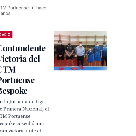
TM Portuense
•
hace
 años
CÁDIZ
Contundente
Victoria del
CTM
Portuense
Bespoke
n la Jornada de Liga
e Primera Nacional, el
TM Portuense
espoke cosechó una
ran victoria ante el