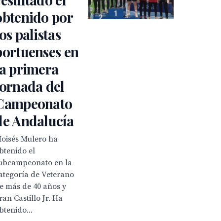
obtenido por
los palistas
portuenses en
la primera
jornada del
Campeonato
de Andalucía
oisés Mulero ha
btenido el
ubcampeonato en la
ategoría de Veterano
e más de 40 años y
ran Castillo Jr. Ha
btenido...