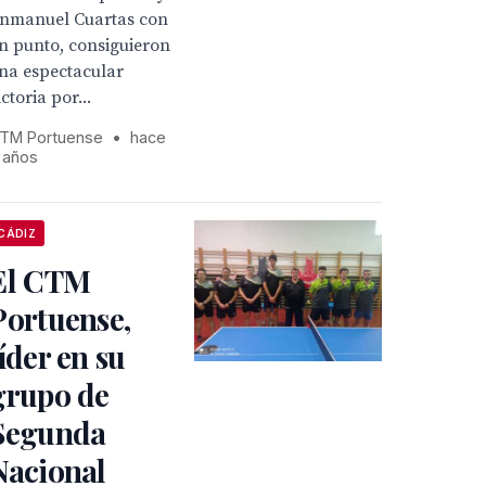
nmanuel Cuartas con
n punto, consiguieron
na espectacular
ictoria por...
TM Portuense
•
hace
 años
CÁDIZ
El CTM
Portuense,
líder en su
grupo de
Segunda
Nacional