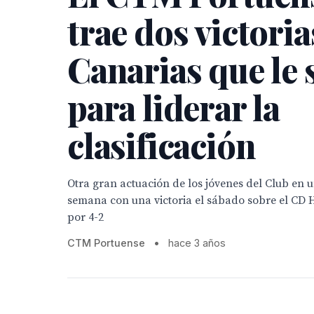
trae dos victoria
Canarias que le 
para liderar la
clasificación
Otra gran actuación de los jóvenes del Club en u
semana con una victoria el sábado sobre el CD H
por 4-2
CTM Portuense
•
hace 3 años