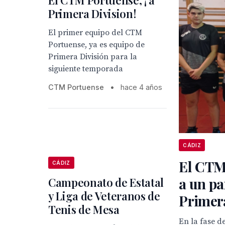
El CTM Portuense, ¡ a
Primera Division!
El primer equipo del CTM
Portuense, ya es equipo de
Primera División para la
siguiente temporada
CTM Portuense
•
hace 4 años
CÁDIZ
El CTM
CÁDIZ
a un pa
Campeonato de Estatal
y Liga de Veteranos de
Primera
Tenis de Mesa
En la fase de