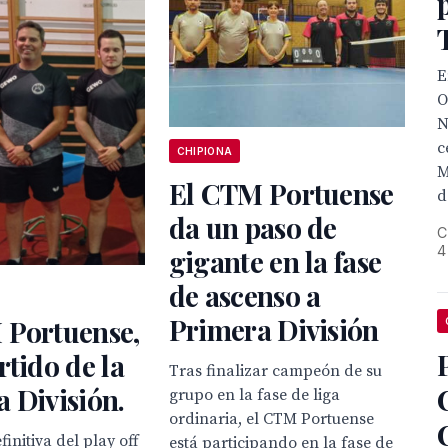
E
O
N
c
CHIPIONA
M
El CTM Portuense
d
da un paso de
C
4
gigante en la fase
de ascenso a
Primera División
 Portuense,
rtido de la
Tras finalizar campeón de su
 División.
grupo en la fase de liga
ordinaria, el CTM Portuense
finitiva del play off
está participando en la fase de