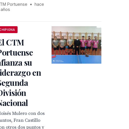
TM Portuense
•
hace
 años
CHIPIONA
El CTM
Portuense
afianza su
liderazgo en
Segunda
División
Nacional
oisés Mulero con dos
untos, Fran Castillo
on otros dos puntos y