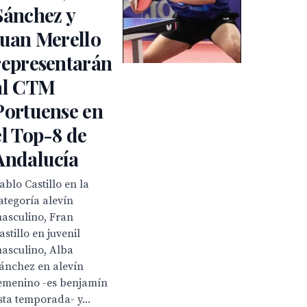
Sánchez y
Juan Merello
representarán
al CTM
Portuense en
el Top-8 de
Andalucía
ablo Castillo en la
ategoría alevín
asculino, Fran
astillo en juvenil
asculino, Alba
ánchez en alevín
emenino -es benjamín
sta temporada- y...