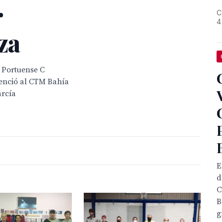
r
C
4
za
 Portuense C
venció al CTM Bahía
arcía
E
d
C
B
g