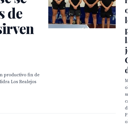
s de
sirven
n productivo fin de
M
idra Los Realejos
o
s
c
d
F
o