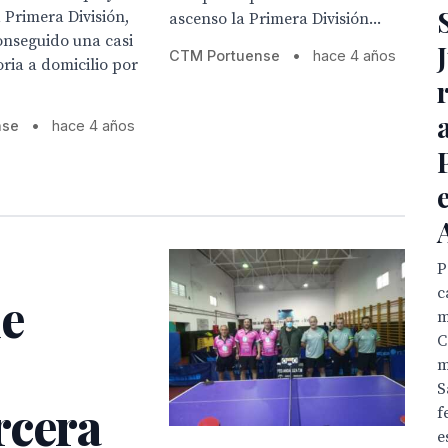
 Primera División,
ascenso la Primera División...
onseguido una casi
CTM Portuense
•
hace 4 años
oria a domicilio por
nse
•
hace 4 años
P
c
de
m
C
m
S
rcera
f
e