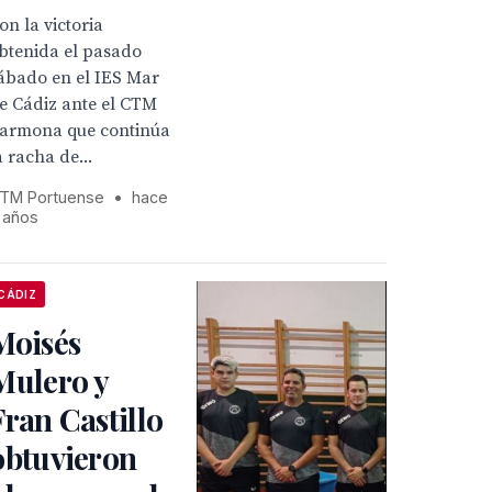
on la victoria
btenida el pasado
ábado en el IES Mar
e Cádiz ante el CTM
armona que continúa
a racha de...
TM Portuense
•
hace
 años
CÁDIZ
Moisés
Mulero y
Fran Castillo
obtuvieron