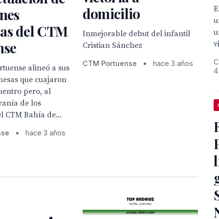
E
domicilio
enes
u
as del CTM
u
Inmejorable debut del infantil
nse
v
Cristian Sánchez
C
CTM Portuense
•
hace 3 años
rtuense alineó a sus
4
mesas que cuajaron
entro pero, al
eranía de los
l CTM Bahía de...
nse
•
hace 3 años