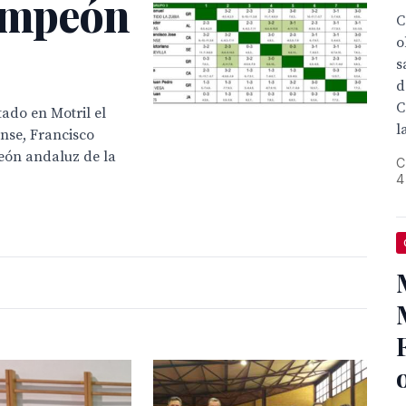
campeón
C
o
s
d
C
ado en Motril el
l
nse, Francisco
eón andaluz de la
C
4