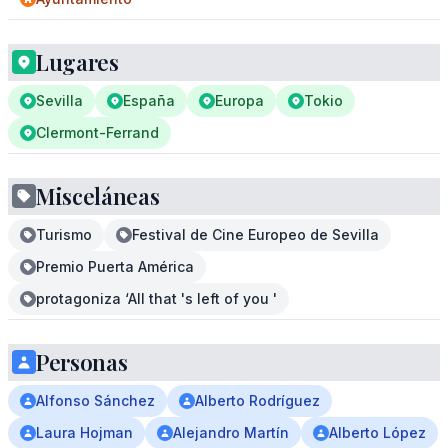
Lugares
Sevilla
España
Europa
Tokio
Clermont-Ferrand
Misceláneas
Turismo
Festival de Cine Europeo de Sevilla
Premio Puerta América
protagoniza ‘All that 's left of you '
Personas
Alfonso Sánchez
Alberto Rodríguez
Laura Hojman
Alejandro Martín
Alberto López