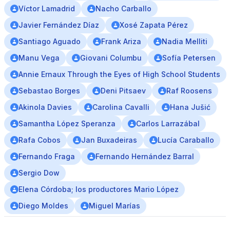
Víctor Lamadrid
Nacho Carballo
Javier Fernández Díaz
Xosé Zapata Pérez
Santiago Aguado
Frank Ariza
Nadia Melliti
Manu Vega
Giovani Columbu
Sofía Petersen
Annie Ernaux Through the Eyes of High School Students
Sebastao Borges
Deni Pitsaev
Raf Roosens
Akinola Davies
Carolina Cavalli
Hana Jušić
Samantha López Speranza
Carlos Larrazábal
Rafa Cobos
Jan Buxadeiras
Lucía Caraballo
Fernando Fraga
Fernando Hernández Barral
Sergio Dow
Elena Córdoba; los productores Mario López
Diego Moldes
Miguel Marías