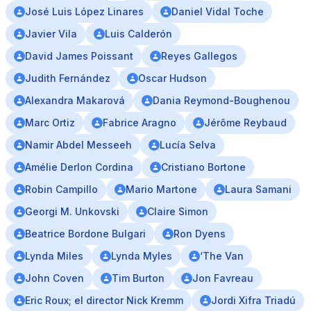
José Luis López Linares
Daniel Vidal Toche
Javier Vila
Luis Calderón
David James Poissant
Reyes Gallegos
Judith Fernández
Oscar Hudson
Alexandra Makarová
Dania Reymond-Boughenou
Marc Ortiz
Fabrice Aragno
Jérôme Reybaud
Namir Abdel Messeeh
Lucía Selva
Amélie Derlon Cordina
Cristiano Bortone
Robin Campillo
Mario Martone
Laura Samani
Georgi M. Unkovski
Claire Simon
Beatrice Bordone Bulgari
Ron Dyens
Lynda Miles
Lynda Myles
‘The Van
John Coven
Tim Burton
Jon Favreau
Eric Roux; el director Nick Kremm
Jordi Xifra Triadú