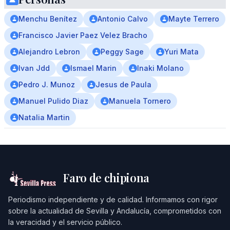
Menchu Benítez
Antonio Calvo
Mayte Terrero
Francisco Javier Paez Velez Bracho
Alejandro Lebron
Peggy Sage
Yuri Mata
Ivan Jdd
Ismael Marin
Inaki Molano
Pedro J. Munoz
Jesus de Paula
Manuel Pulido Diaz
Manuela Tornero
Natalia Martin
Faro de chipiona
Periodismo independiente y de calidad. Informamos con rigor
sobre la actualidad de Sevilla y Andalucía, comprometidos con
la veracidad y el servicio público.