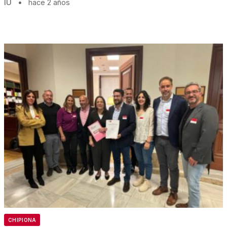
IU
•
hace 2 años
CHIPIONA