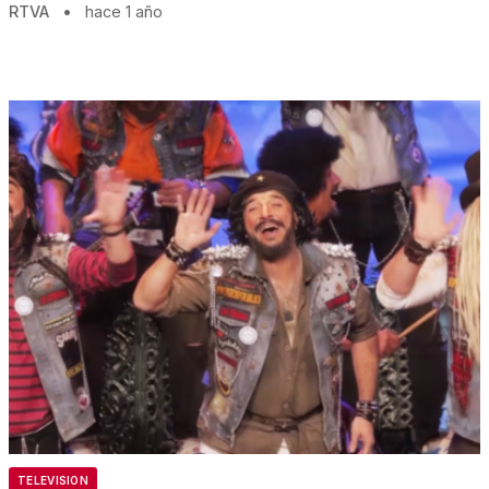
RTVA
•
hace 1 año
TELEVISION