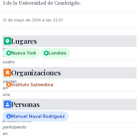
3 de la Universidad de Cambrigde.
21 de mayo de 2014 a las 22:21
Lugares
Un
grupo
Nueva York
Londres
de
cuatro
personas
Organizaciones
se
sientan
Instituto Salmedina
en
una
mesa
Personas
con
micrófonos,
Manuel Naval Rodríguez
probablemente
participando
en