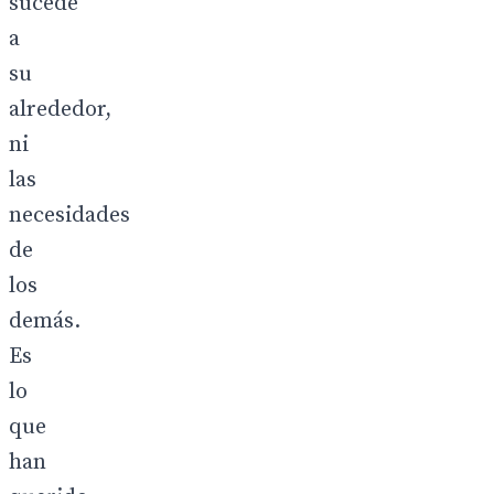
sucede
a
su
alrededor,
ni
las
necesidades
de
los
demás.
Es
lo
que
han