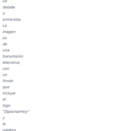
un
debate
o
entrevista.
La
imagen
es
de
una
transmisión
televisiva,
con
un
fondo
que
incluye
el
logo
"DiplomarHoy"
y
la
palabra