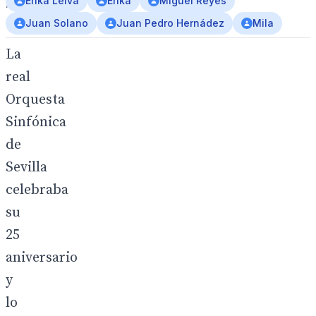
Erika Leiva
Erika
Miguel Reyes
la
música.
Juan Solano
Juan Pedro Hernádez
Mila
La
real
Orquesta
Sinfónica
de
Sevilla
celebraba
su
25
aniversario
y
lo