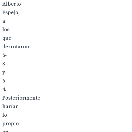
Alberto
Espejo,
a
los
que
derrotaron
6-
3
y
6-
4.
Posteriormente
harían
lo
propio