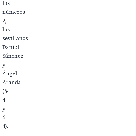
los
números
2,
los
sevillanos
Daniel
Sánchez
y
Ángel
Aranda
(6-
4
y
6-
4).