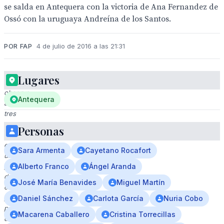
se salda en Antequera con la victoria de Ana Fernandez de
Ossó con la uruguaya Andreína de los Santos.
POR FAP
4 de julio de 2016 a las 21:31
Lugares
Se
observa
Antequera
a
tres
personas
Personas
posando
en
Sara Armenta
Cayetano Rocafort
un
podio
Alberto Franco
Ángel Aranda
deportivo,
José María Benavides
Miguel Martín
con
pancartas
Daniel Sánchez
Carlota García
Nuria Cobo
promocionales
Macarena Caballero
Cristina Torrecillas
de