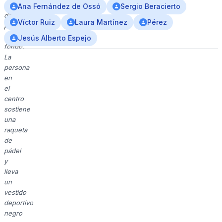
eventos
Ana Fernández de Ossó
Sergio Beracierto
de
Víctor Ruiz
Laura Martínez
Pérez
padel
al
Jesús Alberto Espejo
fondo.
La
persona
en
el
centro
sostiene
una
raqueta
de
pádel
y
lleva
un
vestido
deportivo
negro