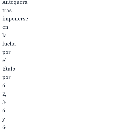
Antequera
tras
imponerse
en
la
lucha
por
el
título
por
6-
2,
3-
6
y
6-