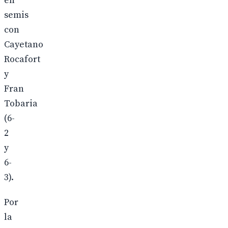
en
semis
con
Cayetano
Rocafort
y
Fran
Tobaria
(6-
2
y
6-
3).
Por
la