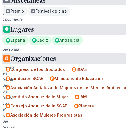
Misceláneas
Festival
de
Premio
Festival de cine
Cine
Documental
Cádiz.
Lugares
Imagen
muestra
España
Cádiz
Andalucía
tres
personas
apretando
Organizaciones
las
manos
Congreso de los Diputados
SGAE
en
Fundación SGAE
Ministerio de Educación
frente
de
Asociación Andaluza de Mujeres de los Medios Audiovisu
un
Instituto Andaluz de la Mujer
IAM
fondo
con
Consejo Andaluz de la SGAE
Planeta
el
Asociación de Mujeres Progresistas
logo
del
festival