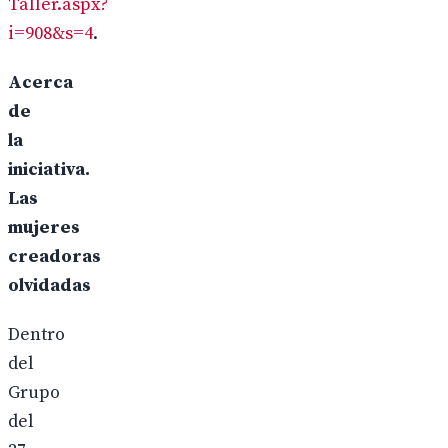
Taller.aspx?
i=908&s=4
.
Acerca
de
la
iniciativa.
L
as
mujeres
creadoras
olvidadas
Dentro
del
Grupo
del