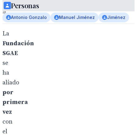
Personas
y
la
Antonio Gonzalo
Manuel Jiménez
Jiménez
fundación.
La
Fundación
SGAE
se
ha
aliado
por
primera
vez
con
el