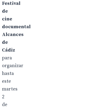
Festival
de
cine
documental
A
l
cances
de
Cádiz
para
organizar
hasta
este
martes
2
de