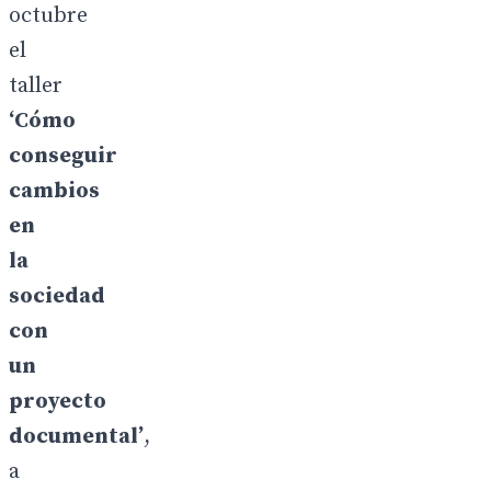
octubre
el
taller
‘Cómo
conseguir
cambios
en
la
soci
e
dad
con
un
proyecto
documental’
,
a