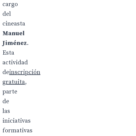
cargo
del
cineasta
M
a
nuel
Jiménez
.
Esta
actividad
de
inscripción
gratuita
,
parte
de
las
iniciativas
formativas