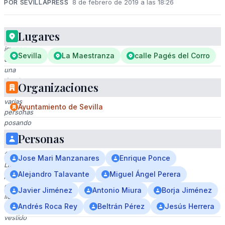
POR SEVILLAPRESS
8 de febrero de 2019 a las 18:26
Lugares
Una
imagen
Sevilla
La Maestranza
calle Pagés del Corro
de
una
tienda
Organizaciones
con
varias
Ayuntamiento de Sevilla
personas
posando
para
Personas
la
foto.
Jose Mari Manzanares
Enrique Ponce
La
Alejandro Talavante
Miguel Ángel Perera
persona
central
Javier Jiménez
Antonio Miura
Borja Jiménez
lleva
Andrés Roca Rey
Beltrán Pérez
Jesús Herrera
un
vestido