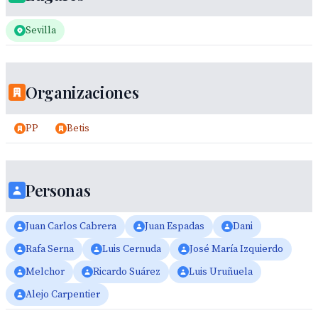
Sevilla
Organizaciones
PP
Betis
Personas
Juan Carlos Cabrera
Juan Espadas
Dani
Rafa Serna
Luis Cernuda
José María Izquierdo
Melchor
Ricardo Suárez
Luis Uruñuela
Alejo Carpentier