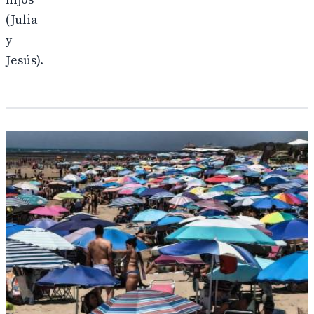
(Julia
y
Jesús).