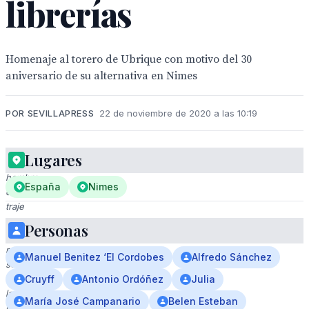
librerías
Homenaje al torero de Ubrique con motivo del 30
aniversario de su alternativa en Nimes
POR SEVILLAPRESS
22 de noviembre de 2020 a las 10:19
Lugares
Un
hombre
España
Nimes
en
traje
y
Personas
corbata
roja,
Manuel Benitez ‘El Cordobes
Alfredo Sánchez
sentado
con
Cruyff
Antonio Ordóñez
Julia
las
María José Campanario
Belen Esteban
manos