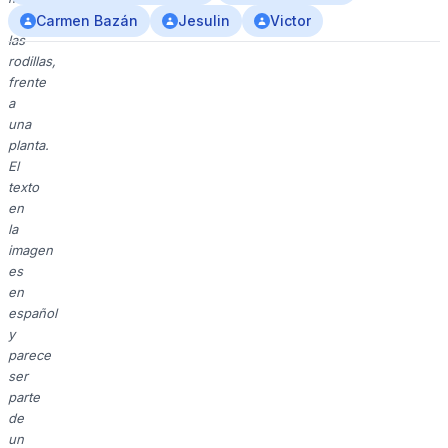
en
Carmen Bazán
Jesulin
Victor
las
rodillas,
frente
a
una
planta.
El
texto
en
la
imagen
es
en
español
y
parece
ser
parte
de
un