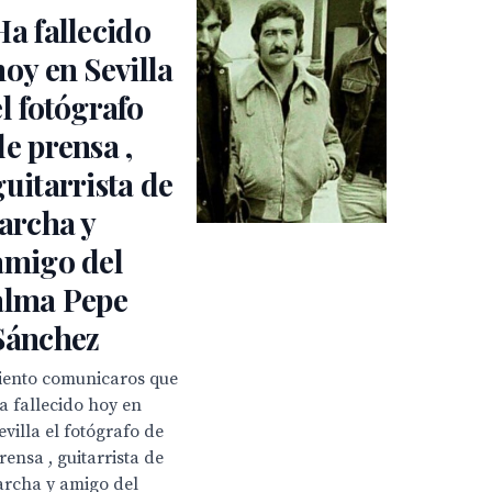
Ha fallecido
hoy en Sevilla
el fotógrafo
de prensa ,
guitarrista de
Jarcha y
amigo del
alma Pepe
Sánchez
iento comunicaros que
a fallecido hoy en
evilla el fotógrafo de
rensa , guitarrista de
archa y amigo del