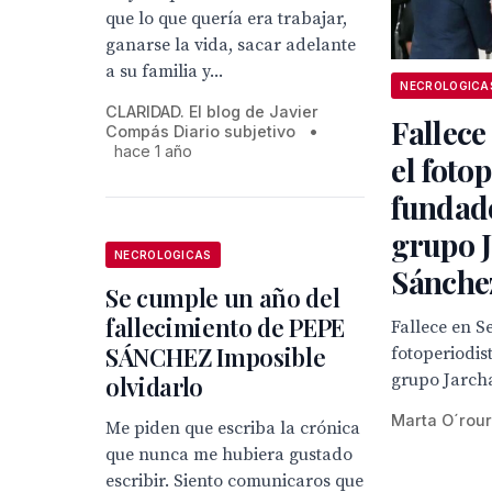
que lo que quería era trabajar,
ganarse la vida, sacar adelante
a su familia y...
NECROLOGICA
CLARIDAD. El blog de Javier
Fallece
Compás Diario subjetivo
•
hace 1 año
el foto
fundad
grupo J
NECROLOGICAS
Sánche
Se cumple un año del
fallecimiento de PEPE
Fallece en Se
SÁNCHEZ Imposible
fotoperiodis
grupo Jarch
olvidarlo
Marta O´rou
Me piden que escriba la crónica
que nunca me hubiera gustado
escribir. Siento comunicaros que