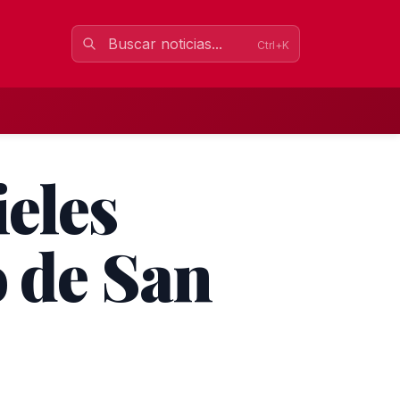
Ctrl+K
ieles
o de San