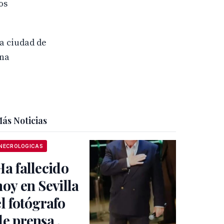
os
la ciudad de
una
ás Noticias
NECROLOGICAS
Ha fallecido
hoy en Sevilla
el fotógrafo
de prensa ,