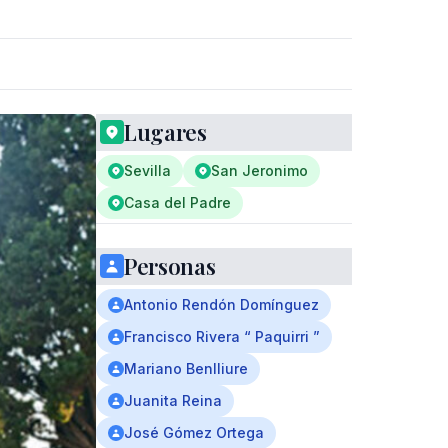
Lugares
Sevilla
San Jeronimo
Casa del Padre
Personas
Antonio Rendón Domínguez
Francisco Rivera “ Paquirri ”
Mariano Benlliure
Juanita Reina
José Gómez Ortega