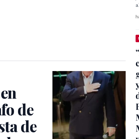
a
h
 en
afo de
sta de