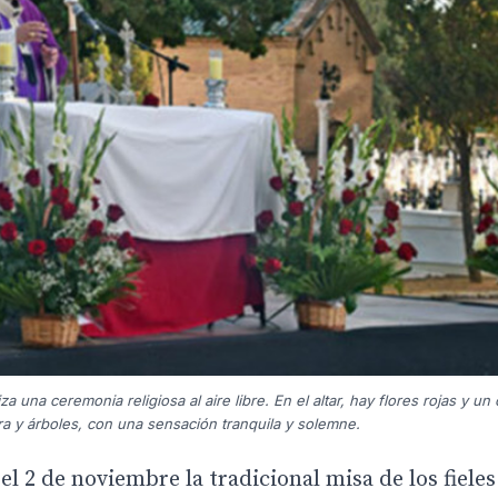
 una ceremonia religiosa al aire libre. En el altar, hay flores rojas y u
a y árboles, con una sensación tranquila y solemne.
l 2 de noviembre la tradicional misa de los fieles