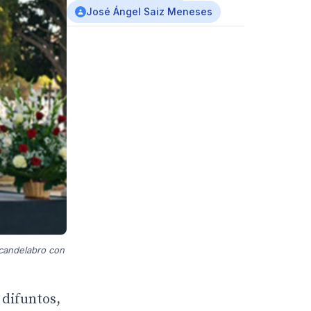
José Ángel Saiz Meneses
n candelabro con
 difuntos,