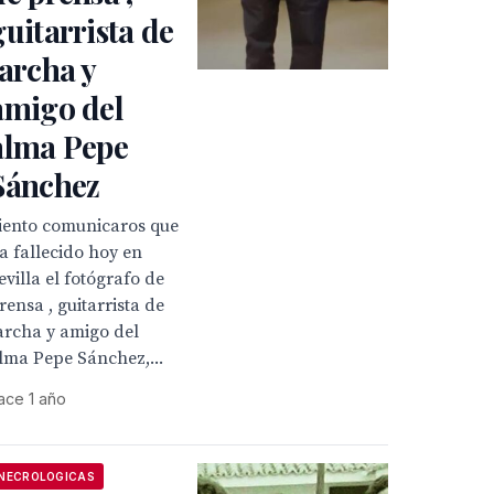
guitarrista de
Jarcha y
amigo del
alma Pepe
Sánchez
iento comunicaros que
a fallecido hoy en
evilla el fotógrafo de
rensa , guitarrista de
archa y amigo del
lma Pepe Sánchez,...
ace 1 año
NECROLOGICAS