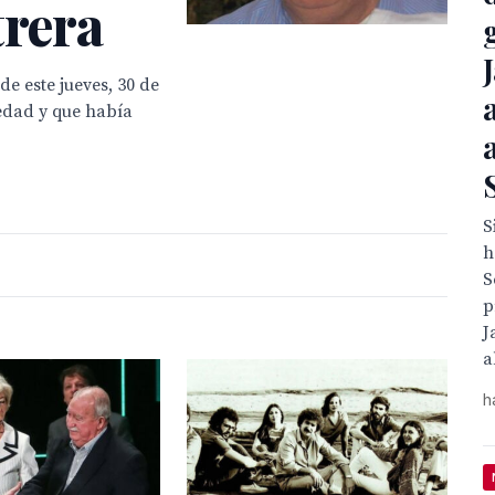
trera
de este jueves, 30 de
 edad y que había
S
h
S
p
J
a
h