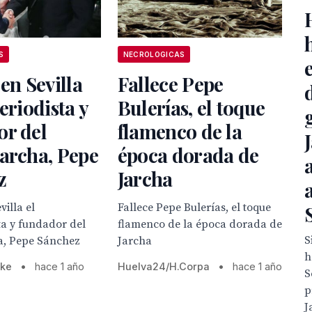
S
NECROLOGICAS
 en Sevilla
Fallece Pepe
periodista y
Bulerías, el toque
or del
flamenco de la
archa, Pepe
época dorada de
z
Jarcha
villa el
Fallece Pepe Bulerías, el toque
ta y fundador del
flamenco de la época dorada de
S
a, Pepe Sánchez
Jarcha
h
rke
•
hace 1 año
Huelva24/H.Corpa
•
hace 1 año
S
p
J