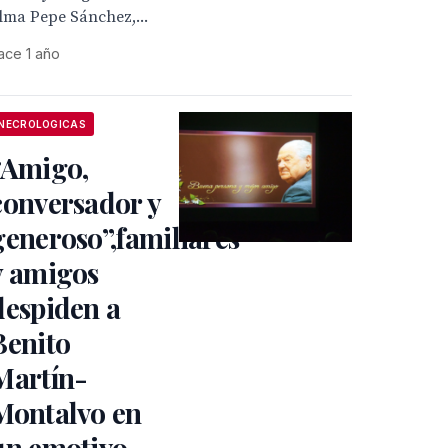
lma Pepe Sánchez,...
ace 1 año
NECROLOGICAS
“Amigo,
conversador y
generoso”,familiares
y amigos
despiden a
Benito
Martín-
Montalvo en
un emotivo