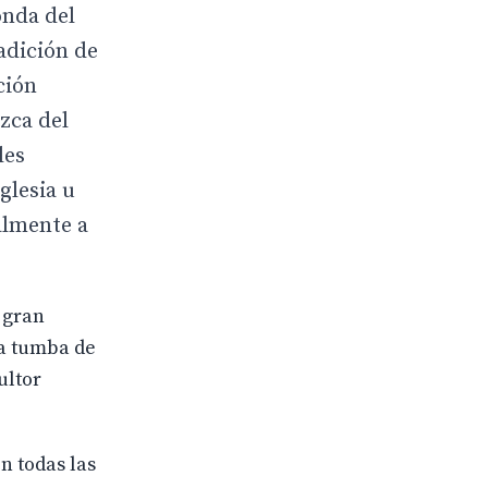
onda del
adición de
ción
zca del
les
glesia u
ialmente a
 gran
la tumba de
ultor
n todas las