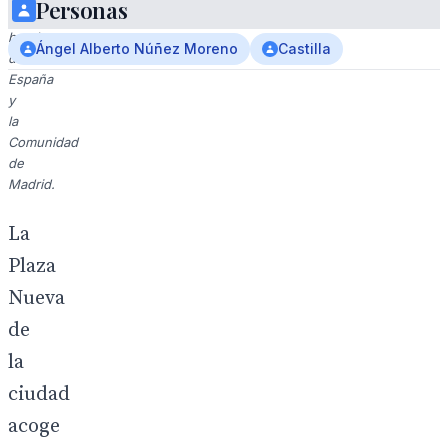
Personas
y
banderas
Ángel Alberto Núñez Moreno
Castilla
de
España
y
la
Comunidad
de
Madrid.
La
Plaza
Nueva
de
la
ciudad
acoge