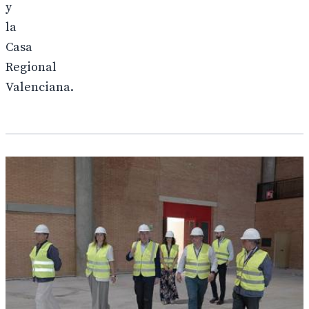
y
la
Casa
Regional
Valenciana.