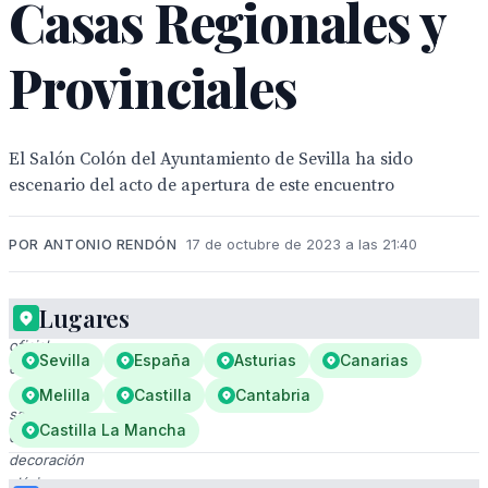
Casas Regionales y
Provinciales
El Salón Colón del Ayuntamiento de Sevilla ha sido
escenario del acto de apertura de este encuentro
POR ANTONIO RENDÓN
17 de octubre de 2023 a las 21:40
Lugares
Reunión
oficial
Sevilla
España
Asturias
Canarias
en
un
Melilla
Castilla
Cantabria
salón
Castilla La Mancha
con
decoración
clásica