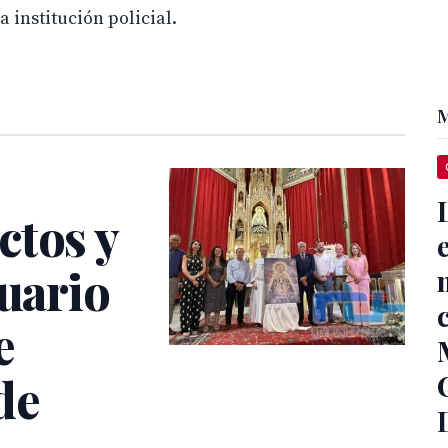
a institución policial.
M
ctos y
tuario
e
de