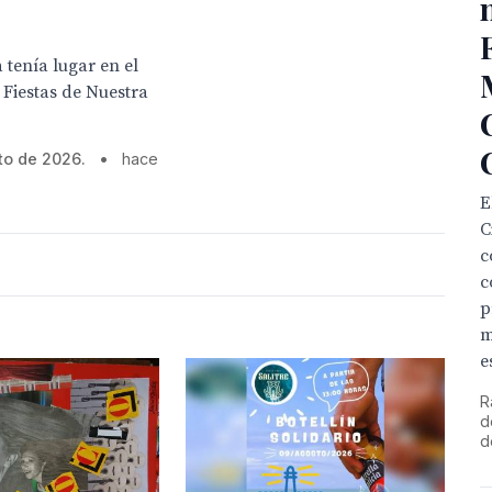
 tenía lugar en el
 Fiestas de Nuestra
to de 2026.
•
hace
E
C
c
c
p
m
e
R
d
d