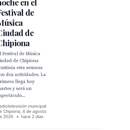
noche en el
Festival de
Música
Ciudad de
Chipiona
l Festival de Música
iudad de Chipiona
ontinúa esta semana
on dos actividades. La
rimera llega hoy
artes y será un
spectáculo...
adiotelevisión municipal
e Chipiona, 4 de agosto
e 2026.
•
hace 2 días