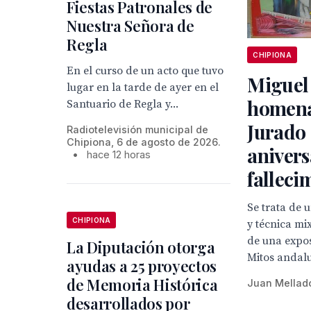
Fiestas Patronales de
Nuestra Señora de
Regla
CHIPIONA
En el curso de un acto que tuvo
Miguel
lugar en la tarde de ayer en el
homena
Santuario de Regla y...
Jurado 
Radiotelevisión municipal de
Chipiona, 6 de agosto de 2026.
anivers
•
hace 12 horas
falleci
Se trata de 
CHIPIONA
y técnica mi
de una expo
La Diputación otorga
Mitos andal
ayudas a 25 proyectos
de Memoria Histórica
Juan Mellad
desarrollados por