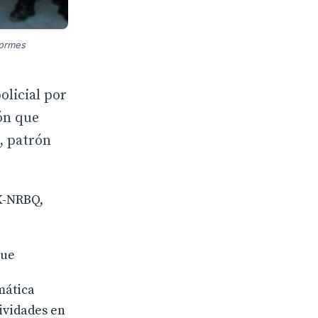
formes
olicial por
ión que
, patrón
AX-NRBQ,
que
mática
ividades en