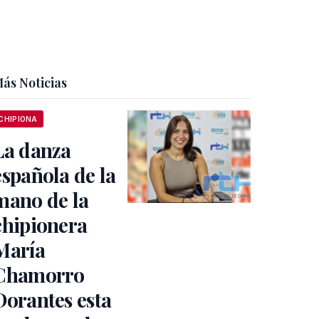
ás Noticias
CHIPIONA
La danza
española de la
mano de la
chipionera
María
Chamorro
Dorantes esta