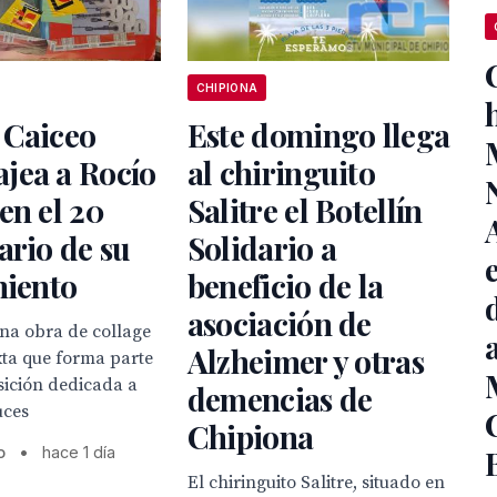
CHIPIONA
 Caiceo
Este domingo llega
jea a Rocío
al chiringuito
en el 20
Salitre el Botellín
ario de su
Solidario a
miento
beneficio de la
asociación de
una obra de collage
Alzheimer y otras
xta que forma parte
sición dedicada a
demencias de
uces
Chipiona
o
•
hace 1 día
El chiringuito Salitre, situado en