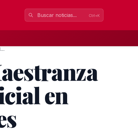
Ctrl+K
La Plaza de Toros de la Maestranza acoge una exhibición poli...
Maestranza
cial en
es