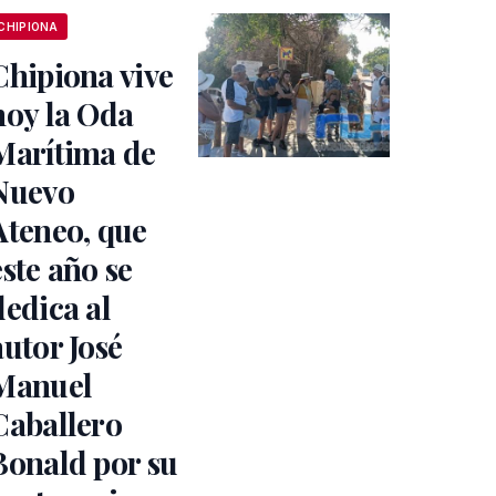
CHIPIONA
Chipiona vive
hoy la Oda
Marítima de
Nuevo
Ateneo, que
este año se
dedica al
autor José
Manuel
Caballero
Bonald por su