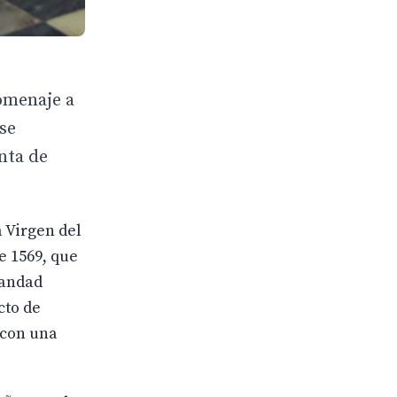
omenaje a
 se
unta de
 Virgen del
e 1569, que
mandad
cto de
 con una