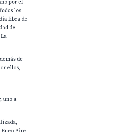
año por el
Todos los
dia libra de
idad de
 La
 además de
or ellos,
, uno a
alizada,
l Buen Aire