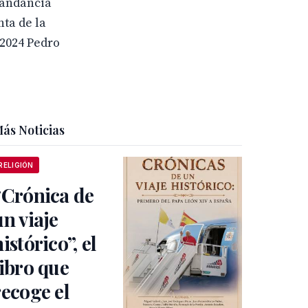
mandancia
ta de la
 2024 Pedro
ás Noticias
RELIGIÓN
“Crónica de
un viaje
histórico”, el
libro que
recoge el