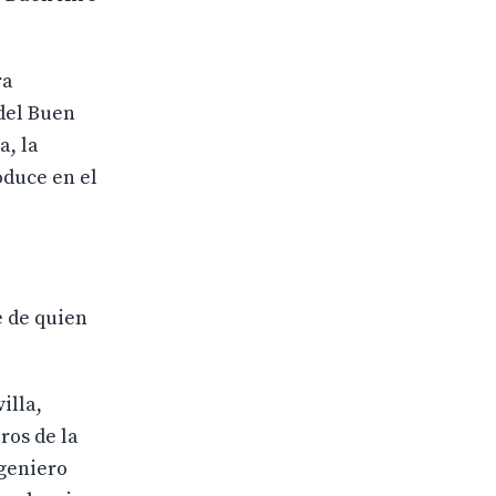
ra
del Buen
a, la
oduce en el
e de quien
illa,
ros de la
ngeniero