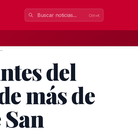
Ctrl+K
eantes del Sur revive una tradición de má...
tes del
 de más de
e San