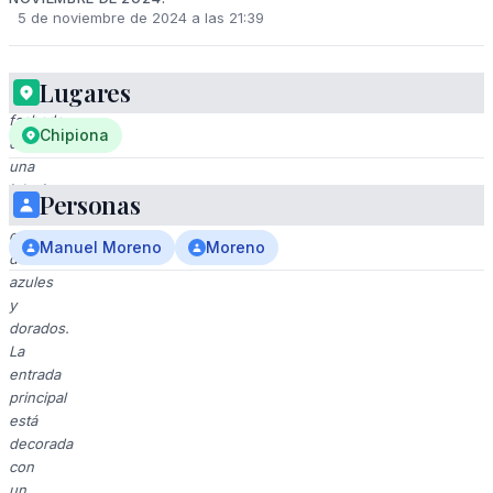
5 de noviembre de 2024 a las 21:39
Lugares
La
fachada
Chipiona
de
una
iglesia
Personas
blanca
con
Manuel Moreno
Moreno
detalles
azules
y
dorados.
La
entrada
principal
está
decorada
con
un