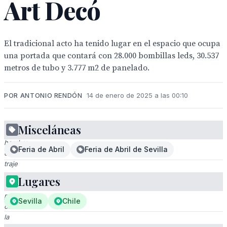
Art Decó
El tradicional acto ha tenido lugar en el espacio que ocupa
una portada que contará con 28.000 bombillas leds, 30.537
metros de tubo y 3.777 m2 de panelado.
POR ANTONIO RENDÓN
14 de enero de 2025 a las 00:10
Misceláneas
Un
hombre
Feria de Abril
Feria de Abril de Sevilla
en
traje
muestra
Lugares
un
póster
Sevilla
Chile
con
la