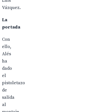
Luis
Vázquez.
La
portada
Con
ello,
Alés
ha
dado
el
pistoletazo
de
salida
al
montaje