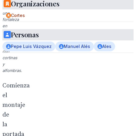
imagen
Organizaciones
de
una
Cortes
fortaleza
en
un
Personas
entorno
decorado
Pepe Luis Vázquez
Manuel Alés
Ales
con
cortinas
y
alfombras.
Comienza
el
montaje
de
la
portada