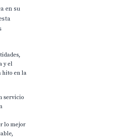
ca en su
esta
s
ntidades,
 y el
 hito en la
n servicio
n
ar lo mejor
able,