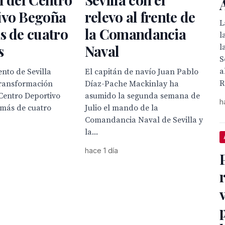
ivo Begoña
relevo al frente de
L
s de cuatro
la Comandancia
l
s
Naval
l
S
a
nto de Sevilla
El capitán de navío Juan Pablo
R
transformación
Díaz-Pache Mackinlay ha
 Centro Deportivo
asumido la segunda semana de
h
 más de cuatro
Julio el mando de la
Comandancia Naval de Sevilla y
la...
hace 1 día