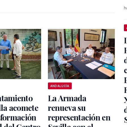
h
ANDALUCÍA
ntamiento
La Armada
lla acomete
renueva su
sformación
representación en
l del Centro
Sevilla con el