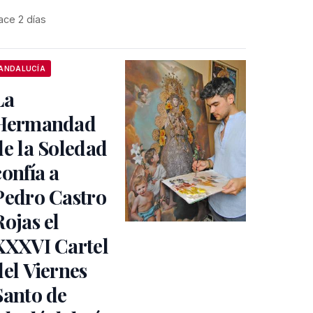
ace 2 días
ANDALUCÍA
La
Hermandad
de la Soledad
confía a
Pedro Castro
Rojas el
XXXVI Cartel
del Viernes
Santo de