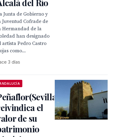
Alcalá del Río
a Junta de Gobierno y
a Juventud Cofrade de
a Hermandad de la
oledad han designado
l artista Pedro Castro
ojas como...
ace 3 días
ANDALUCÍA
Peñaflor(Sevilla)
reivindica el
valor de su
patrimonio