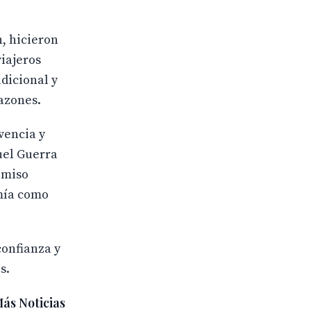
, hicieron
viajeros
adicional y
razones.
vencia y
nuel Guerra
omiso
mía como
confianza y
s.
ás Noticias