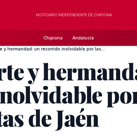
NOTICIARIO INDEPENDIENTE DE CHIPIONA
Chipiona
Andalucía
te y hermandad: un recorrido inolvidable por las...
arte y hermand
nolvidable por
tas de Jaén