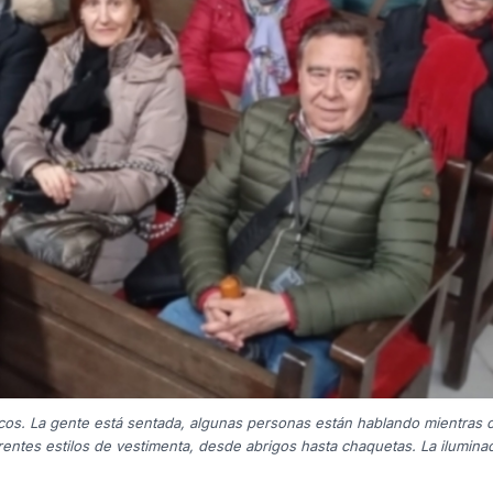
cos. La gente está sentada, algunas personas están hablando mientras 
entes estilos de vestimenta, desde abrigos hasta chaquetas. La ilumina