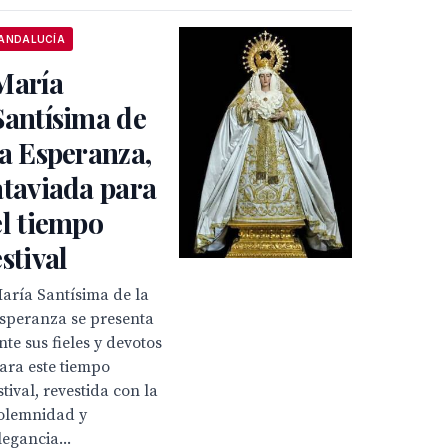
ANDALUCÍA
María
Santísima de
la Esperanza,
ataviada para
el tiempo
estival
aría Santísima de la
speranza se presenta
nte sus fieles y devotos
ara este tiempo
stival, revestida con la
olemnidad y
legancia...