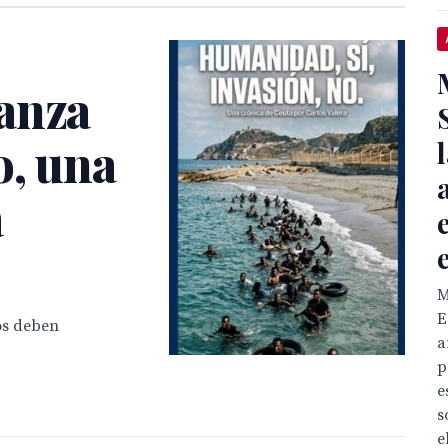
anza
o, una
a
M
E
os deben
a
p
e
s
e