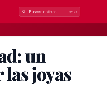
Ctrl+K
ad: un
 las joyas