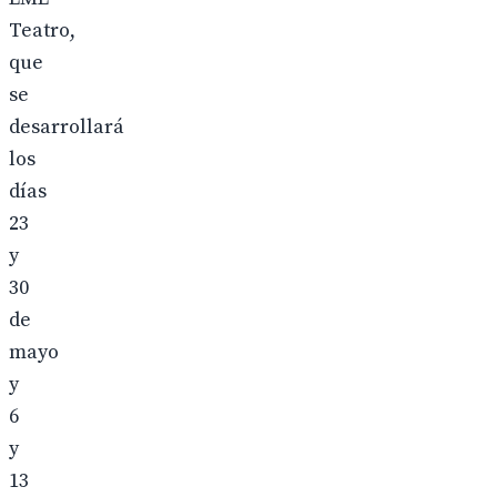
Teatro,
que
se
desarrollará
los
días
23
y
30
de
mayo
y
6
y
13