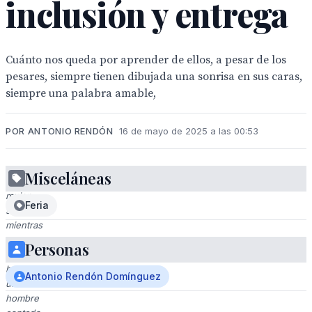
inclusión y entrega
Cuánto nos queda por aprender de ellos, a pesar de los
pesares, siempre tienen dibujada una sonrisa en sus caras,
siempre una palabra amable,
POR ANTONIO RENDÓN
16 de mayo de 2025 a las 00:53
Misceláneas
Una
mujer
Feria
sonríe
mientras
se
Personas
inclina
hacia
Antonio Rendón Domínguez
un
hombre