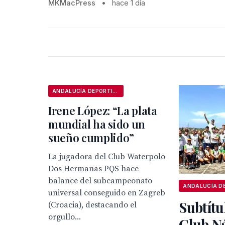
MKMacPress
•
hace 1 día
ANDALUCÍA DEPORTIVA
Irene López: “La plata
mundial ha sido un
sueño cumplido”
La jugadora del Club Waterpolo
Dos Hermanas PQS hace
balance del subcampeonato
universal conseguido en Zagreb
Subtítu
(Croacia), destacando el
orgullo...
Club N