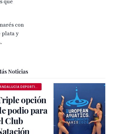
as que
lmarés con
 plata y
.
ás Noticias
ANDALUCÍA DEPORTIVA
Triple opción
de podio para
el Club
Natación