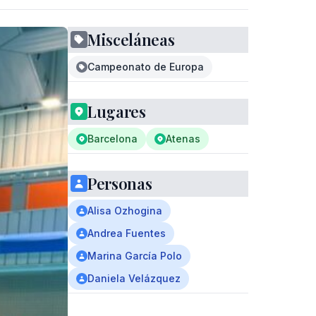
Misceláneas
Campeonato de Europa
Lugares
Barcelona
Atenas
Personas
Alisa Ozhogina
Andrea Fuentes
Marina García Polo
Daniela Velázquez