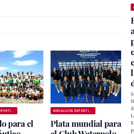
S
N
d
ANDALUCÍA DEPORTIVA
ANDALUCÍA DEPORTIVA
L
lo para el
Plata mundial para
E
p
áutico
el Club Waterpolo