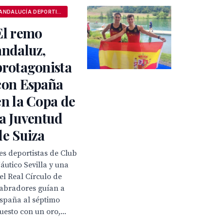
ANDALUCÍA DEPORTIVA
El remo
andaluz,
protagonista
con España
en la Copa de
la Juventud
de Suiza
es deportistas de Club
áutico Sevilla y una
el Real Círculo de
abradores guían a
spaña al séptimo
uesto con un oro,...