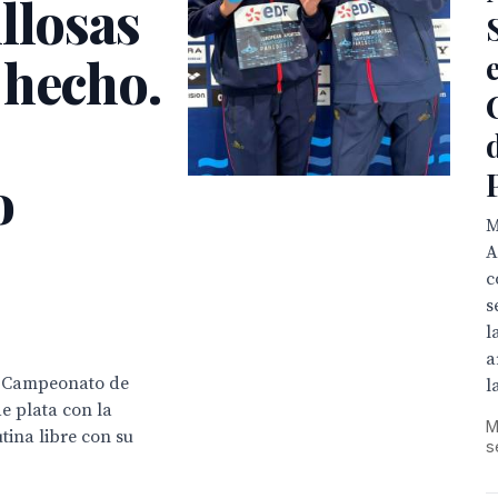
llosas
 hecho.
o
M
A
c
s
l
a
el Campeonato de
l
e plata con la
M
tina libre con su
s