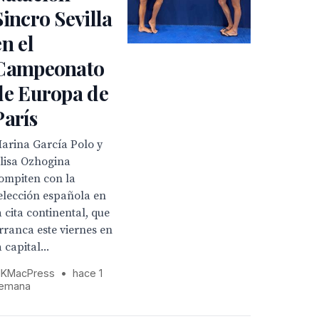
Sincro Sevilla
en el
Campeonato
de Europa de
París
arina García Polo y
lisa Ozhogina
ompiten con la
elección española en
a cita continental, que
rranca este viernes en
a capital...
KMacPress
•
hace 1
emana