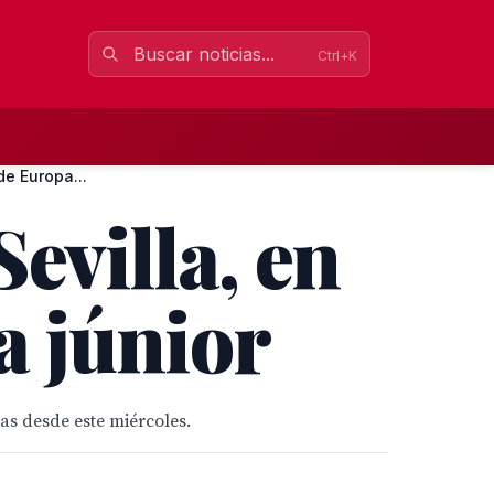
Ctrl+K
de Europa...
evilla, en
a júnior
as desde este miércoles.