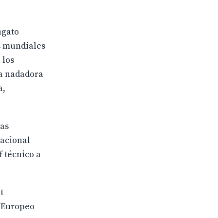
ugato
as mundiales
 los
la nadadora
a,
mas
nacional
f técnico a
t
l Europeo