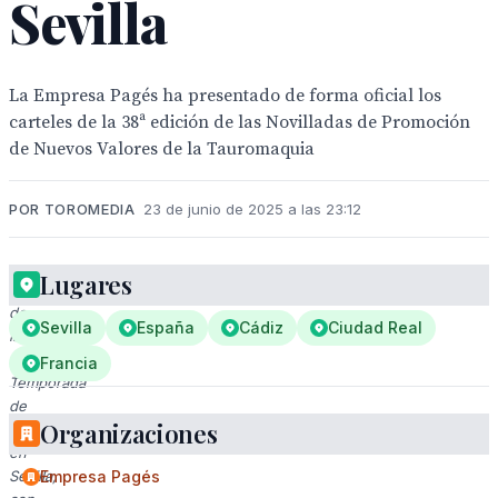
Sevilla
La Empresa Pagés ha presentado de forma oficial los
carteles de la 38ª edición de las Novilladas de Promoción
de Nuevos Valores de la Tauromaquia
POR TOROMEDIA
23 de junio de 2025 a las 23:12
Lugares
Presentación
de
Sevilla
España
Cádiz
Ciudad Real
la
52ª
Francia
Temporada
de
Organizaciones
Toros
en
Sevilla,
Empresa Pagés