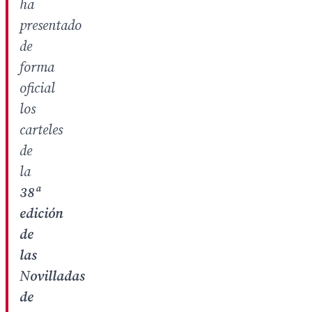
ha
presentado
de
forma
oficial
los
carteles
de
la
38ª
edición
de
las
N
ovilladas
de