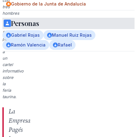
con
Gobierno de la Junta de Andalucía
tres
hombres
en
Personas
trajes
formales
Gabriel Rojas
Manuel Ruiz Rojas
posando
Ramón Valencia
Rafael
frente
a
un
cartel
informativo
sobre
la
feria
taurina.
La
Empresa
Pagés