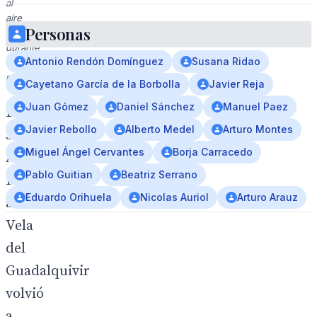
al
aire
Personas
libre
durante
Antonio Rendón Domínguez
Susana Ridao
la
noche.
Cayetano García de la Borbolla
Javier Reja
Juan Gómez
Daniel Sánchez
Manuel Paez
El
Javier Rebollo
Alberto Medel
Arturo Montes
59º
Miguel Ángel Cervantes
Borja Carracedo
Ascenso
Pablo Guitian
Beatriz Serrano
Internacional
Eduardo Orihuela
Nicolas Auriol
Arturo Arauz
a
Vela
del
Guadalquivir
volvió
a