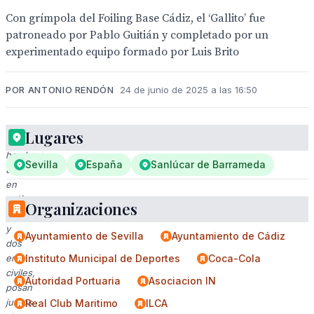
Con grímpola del Foiling Base Cádiz, el ‘Gallito’ fue
patroneado por Pablo Guitián y completado por un
experimentado equipo formado por Luis Brito
POR ANTONIO RENDÓN
24 de junio de 2025 a las 16:50
Lugares
Tres
hombres,
Sevilla
España
Sanlúcar de Barrameda
uno
en
uniforme
Organizaciones
militar
y
Ayuntamiento de Sevilla
Ayuntamiento de Cádiz
dos
en
Instituto Municipal de Deportes
Coca-Cola
civiles,
Autoridad Portuaria
Asociacion IN
posan
juntos
Real Club Maritimo
ILCA