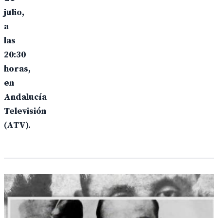
julio,
a
las
20:30
horas,
en
Andalucía
Televisión
(ATV).