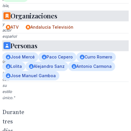
Isla,
el
Organizaciones
cantante
y
ATV
Andalucía Televisión
actor
español
que
Personas
revolucionó
el
José Mercé
Paco Cepero
Curro Romero
género
Lolita
Alejandro Sanz
Antonio Carmona
musical
latino
Jose Manuel Gamboa
con
su
estilo
único."
Durante
tres