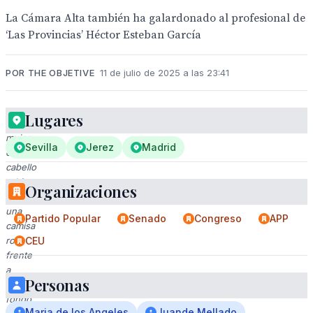
La Cámara Alta también ha galardonado al profesional de
‘Las Provincias’ Héctor Esteban García
POR THE OBJETIVE
11 de julio de 2025 a las 23:41
Lugares
Una
mujer
Sevilla
Jerez
Madrid
con
cabello
rubio
Organizaciones
y
una
Partido Popular
Senado
Congreso
APP
camisa
rosa
CEU
frente
a
Personas
un
fondo
Maria de los Angeles
Juande Mellado