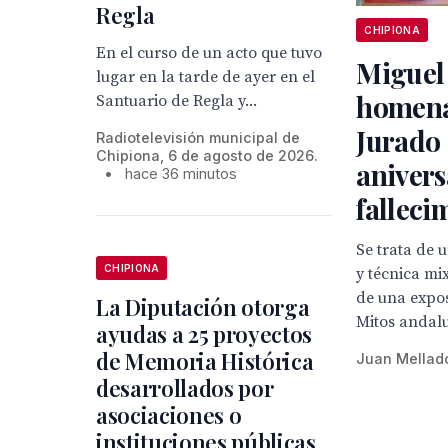
Regla
CHIPIONA
En el curso de un acto que tuvo
Miguel
lugar en la tarde de ayer en el
homena
Santuario de Regla y...
Jurado 
Radiotelevisión municipal de
Chipiona, 6 de agosto de 2026.
anivers
•
hace 36 minutos
falleci
Se trata de 
CHIPIONA
y técnica mi
de una expo
La Diputación otorga
Mitos andal
ayudas a 25 proyectos
de Memoria Histórica
Juan Mellad
desarrollados por
asociaciones o
instituciones públicas