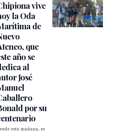
Chipiona vive
hoy la Oda
Marítima de
Nuevo
Ateneo, que
este año se
dedica al
autor José
Manuel
Caballero
Bonald por su
centenario
esde esta mañana, se