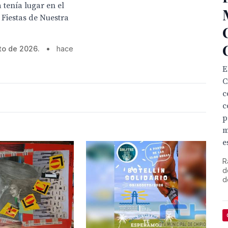
 tenía lugar en el
 Fiestas de Nuestra
to de 2026.
•
hace
E
C
c
c
p
m
e
R
d
d