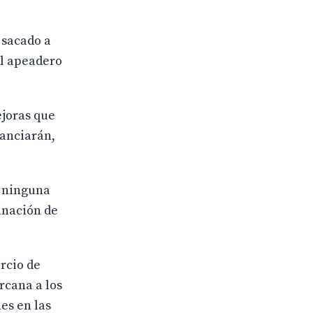
 sacado a
el apeadero
ejoras que
nanciarán,
o ninguna
minación de
rcio de
rcana a los
es en las