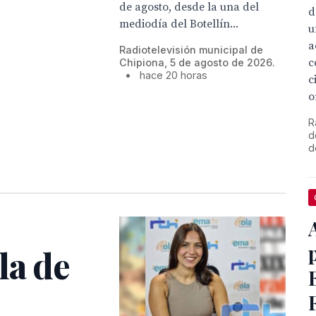
de agosto, desde la una del
d
mediodía del Botellín...
u
a
Radiotelevisión municipal de
c
Chipiona, 5 de agosto de 2026.
•
hace 20 horas
c
o
R
d
d
la de