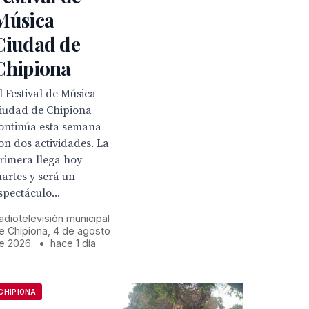
Música
Ciudad de
Chipiona
l Festival de Música
iudad de Chipiona
ontinúa esta semana
on dos actividades. La
rimera llega hoy
artes y será un
spectáculo...
adiotelevisión municipal
e Chipiona, 4 de agosto
e 2026.
•
hace 1 día
CHIPIONA