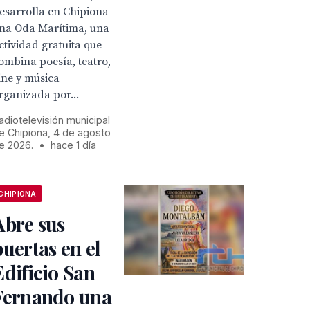
esarrolla en Chipiona
na Oda Marítima, una
ctividad gratuita que
ombina poesía, teatro,
ine y música
rganizada por...
adiotelevisión municipal
e Chipiona, 4 de agosto
e 2026.
•
hace 1 día
CHIPIONA
Abre sus
puertas en el
Edificio San
Fernando una