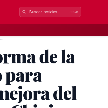
Ctrl+K
..
orma de la
o para
mejora del