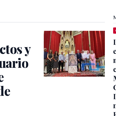
M
ctos y
tuario
e
de