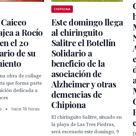
CHIPIONA
 Caiceo
Este domingo llega
jea a Rocío
al chiringuito
en el 20
Salitre el Botellín
ario de su
Solidario a
miento
beneficio de la
asociación de
una obra de collage
Alzheimer y otras
xta que forma parte
sición dedicada a
demencias de
uces
Chipiona
o
•
hace 19 horas
El chiringuito Salitre, situado en
la playa de Las Tres Piedras,
será escenario este domingo, 9
D