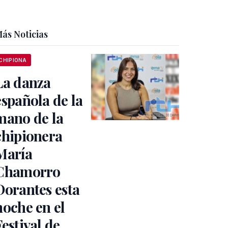
ás Noticias
CHIPIONA
La danza
española de la
mano de la
chipionera
María
Chamorro
Dorantes esta
noche en el
Festival de