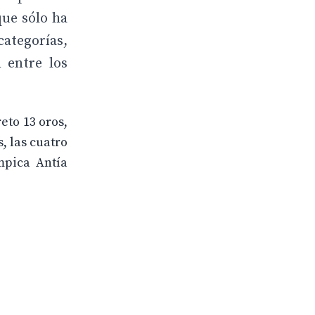
que sólo ha
categorías,
 entre los
eto 13 oros,
, las cuatro
mpica Antía