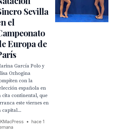
Natación
Sincro Sevilla
en el
Campeonato
de Europa de
París
arina García Polo y
lisa Ozhogina
ompiten con la
elección española en
a cita continental, que
rranca este viernes en
a capital...
KMacPress
•
hace 1
emana