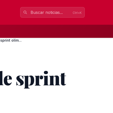
Ctrl+K
print olím...
e sprint