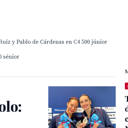
uiz y Pablo de Cárdenas en C4 500 júnior
0 sénior
M
olo: