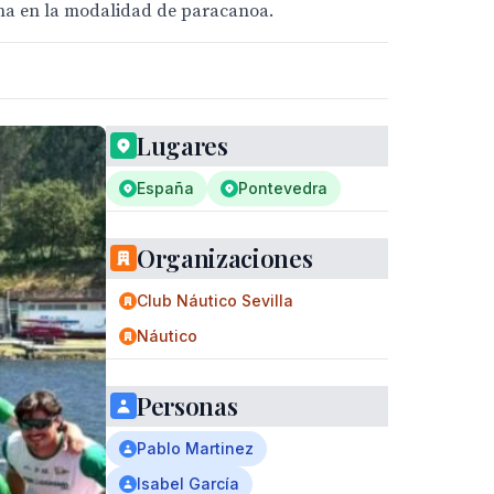
rona en la modalidad de paracanoa.
Lugares
España
Pontevedra
Organizaciones
Club Náutico Sevilla
Náutico
Personas
Pablo Martinez
Isabel García