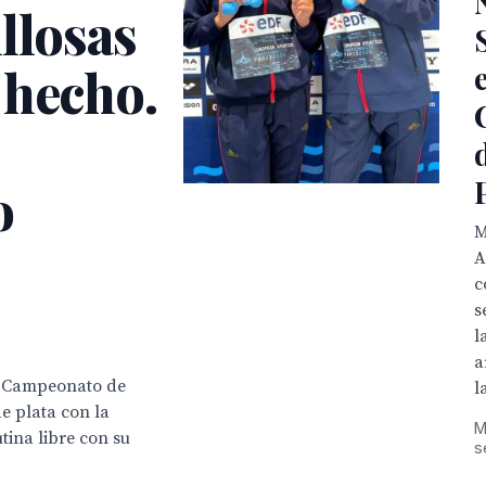
llosas
 hecho.
o
M
A
c
s
l
a
el Campeonato de
l
e plata con la
M
tina libre con su
s