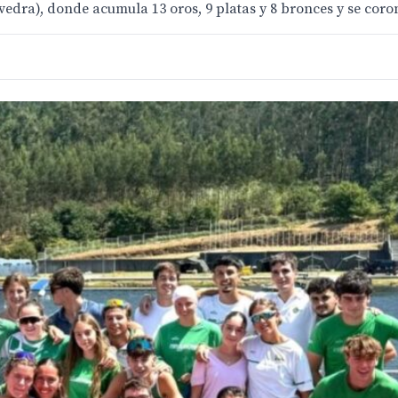
evedra), donde acumula 13 oros, 9 platas y 8 bronces y se co