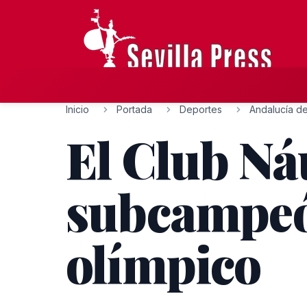
Inicio
Portada
Deportes
Andalucía de
El Club Náu
subcampeó
olímpico