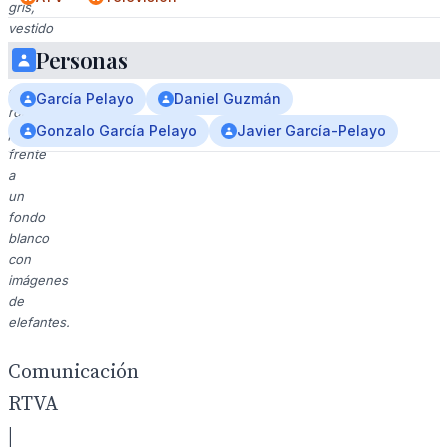
gris,
vestido
con
Personas
una
chaqueta
García Pelayo
Daniel Guzmán
roja,
Gonzalo García Pelayo
Javier García-Pelayo
posa
frente
a
un
fondo
blanco
con
imágenes
de
elefantes.
Comunicación
RTVA
|