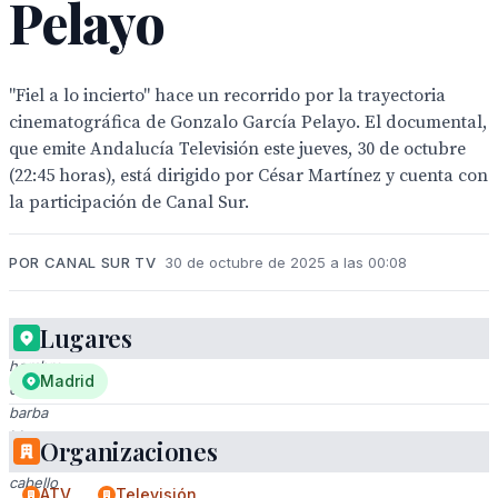
Pelayo
"Fiel a lo incierto" hace un recorrido por la trayectoria
cinematográfica de Gonzalo García Pelayo. El documental,
que emite Andalucía Televisión este jueves, 30 de octubre
(22:45 horas), está dirigido por César Martínez y cuenta con
la participación de Canal Sur.
POR CANAL SUR TV
30 de octubre de 2025 a las 00:08
Lugares
Un
hombre
Madrid
con
barba
blanca
Organizaciones
y
cabello
ATV
Televisión