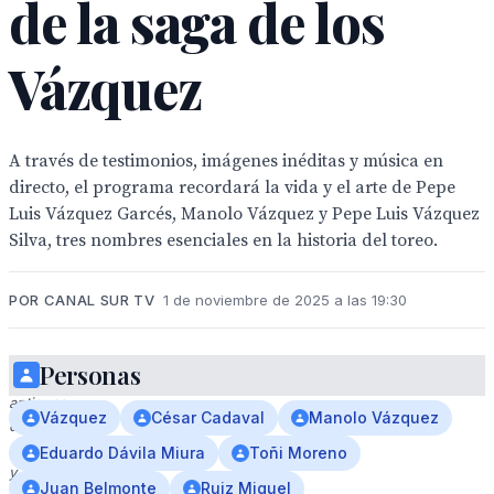
de la saga de los
Vázquez
A través de testimonios, imágenes inéditas y música en
directo, el programa recordará la vida y el arte de Pepe
Luis Vázquez Garcés, Manolo Vázquez y Pepe Luis Vázquez
Silva, tres nombres esenciales en la historia del toreo.
POR CANAL SUR TV
1 de noviembre de 2025 a las 19:30
Personas
Imágenes
antiguas
Vázquez
César Cadaval
Manolo Vázquez
de
toreros
Eduardo Dávila Miura
Toñi Moreno
y
Juan Belmonte
Ruiz Miguel