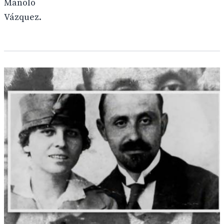
Manolo
Vázquez.