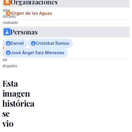
Organizaciones
un
altar
Virgen de las Aguas
dorado,
rodeado
por
Personas
flores
rojas
Daniel
Cristóbal Ramos
y
José Ángel Saiz Meneses
esculturas
de
ángeles.
Esta
imagen
histórica
se
vio