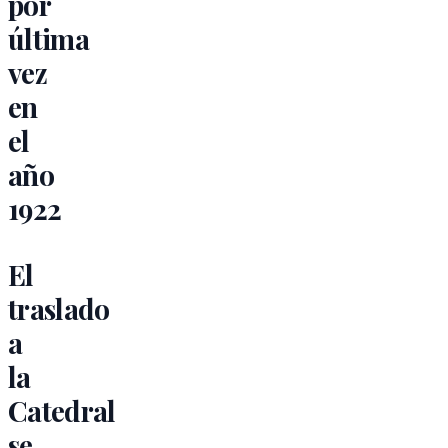
por
última
vez
en
el
año
1922
El
traslado
a
la
Catedral
se