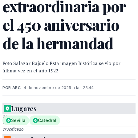
extraordinaria por
el 450 aniversario
de la hermandad
Foto Salazar Bajuelo Esta imagen histórica se vio por
última vez en el año 1922
POR ABC
4 de noviembre de 2025 a las 23:44
Lugares
Imagen
de
Sevilla
Catedral
Cristo
crucificado
en