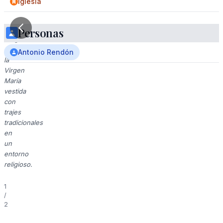
Iglesia
Personas
Imagen
de
Antonio Rendón
la
Virgen
María
vestida
con
trajes
tradicionales
en
un
entorno
religioso.
1
/
2