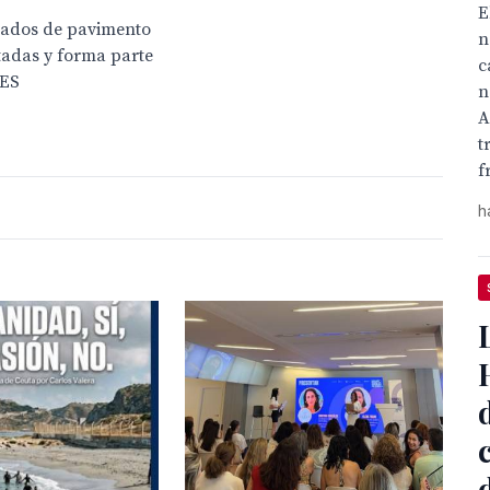
E
drados de pavimento
n
utadas y forma parte
c
BES
n
A
t
f
h