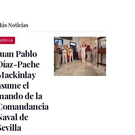
ás Noticias
SEVILLA
Juan Pablo
Díaz-Pache
Mackinlay
asume el
mando de la
Comandancia
Naval de
Sevilla