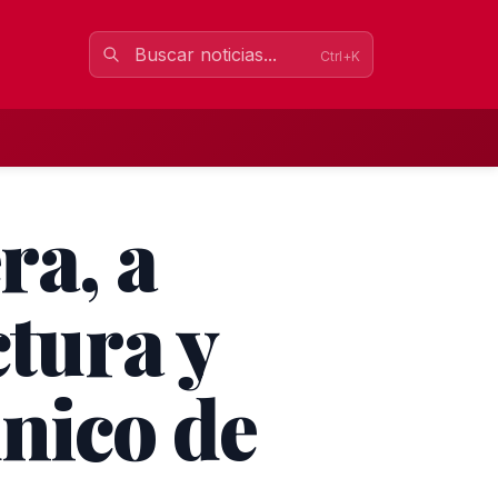
Ctrl+K
ra, a
ctura y
nico de