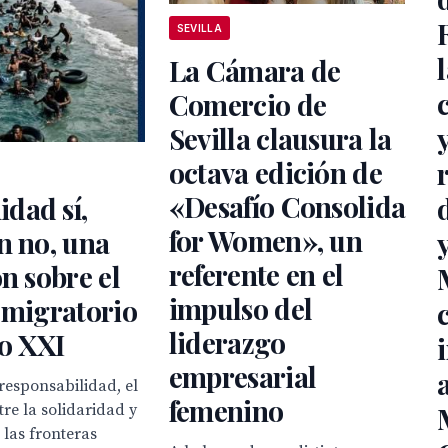
SEVILLA
La Cámara de
Comercio de
Sevilla clausura la
octava edición de
«Desafío Consolida
dad sí,
for Women», un
n no, una
referente en el
ón sobre el
impulso del
 migratorio
liderazgo
lo XXI
empresarial
responsabilidad, el
femenino
tre la solidaridad y
 las fronteras