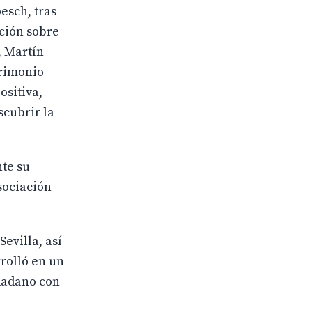
esch, tras
ición sobre
, Martín
trimonio
ositiva,
scubrir la
nte su
sociación
Sevilla, así
rrolló en un
udadano con