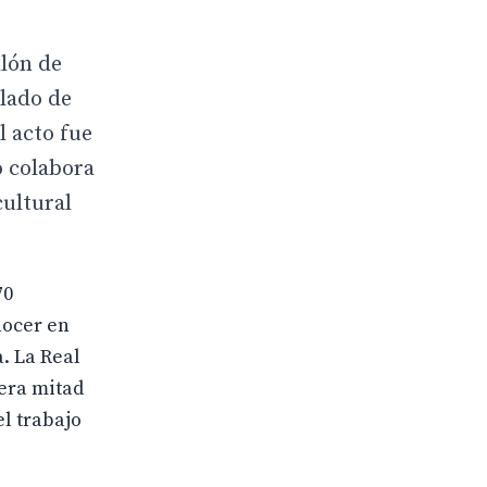
llón de
ulado de
l acto fue
o colabora
cultural
70
nocer en
. La Real
mera mitad
el trabajo