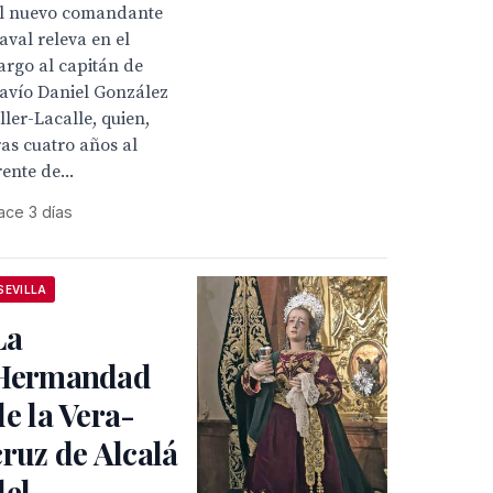
l nuevo comandante
aval releva en el
argo al capitán de
avío Daniel González
ller-Lacalle, quien,
ras cuatro años al
rente de...
ace 3 días
SEVILLA
La
Hermandad
de la Vera-
cruz de Alcalá
del