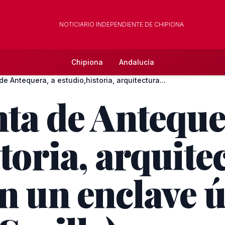
NOTICIARIO INDEPENDIENTE DE CHIPIONA
Chipiona
Andalucía
de Antequera, a estudio,historia, arquitectura...
nta de Anteque
toria, arquite
n un enclave ú