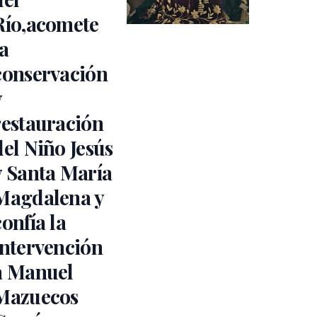
Río,acomete
la
conservación
y
restauración
del Niño Jesús
y Santa María
Magdalena y
confía la
intervención
a Manuel
Mazuecos