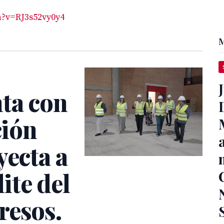
h?v=RJ3s52vy0y4
M
nta con
ción
yecta a
lite del
resos.