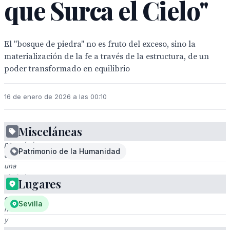
que Surca el Cielo"
El "bosque de piedra" no es fruto del exceso, sino la
materialización de la fe a través de la estructura, de un
poder transformado en equilibrio
16 de enero de 2026 a las 00:10
Misceláneas
Imagen
panorámica
Patrimonio de la Humanidad
de
una
ciudad
Lugares
con
edificios
Sevilla
históricos
y