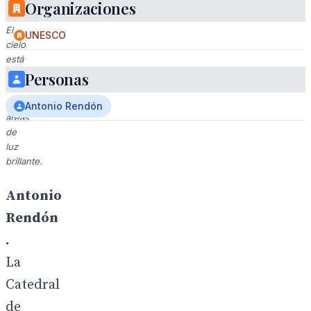
torres
Organizaciones
góticas.
El
UNESCO
cielo
está
nublado
Personas
con
algunas
Antonio Rendón
áreas
de
luz
brillante.
Antonio
Rendón
.
La
Catedral
de