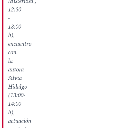
Misteriosa",
12:30
-
13:00
h),
encuentro
con
la
autora
Silvia
Hidalgo
(13:00-
14:00
h),
actuación