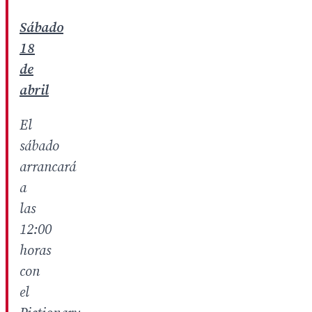
Sábado
18
de
abril
El
sábado
arrancará
a
las
12:00
horas
con
el