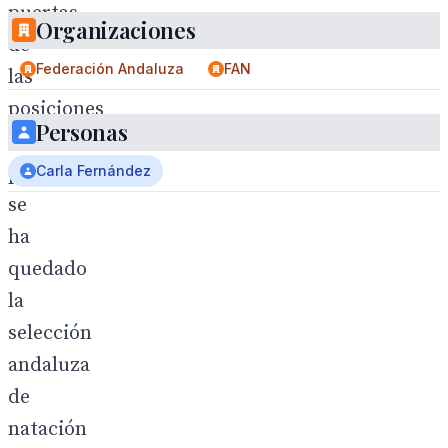
puertas
Organizaciones
de
Federación Andaluza
FAN
las
posiciones
Personas
de
privilegio
Carla Fernández
se
ha
quedado
la
selección
andaluza
de
natación