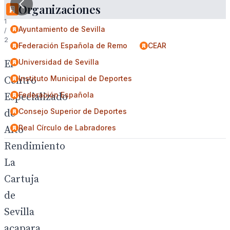
Organizaciones
1
Ayuntamiento de Sevilla
/
2
Federación Española de Remo
CEAR
Universidad de Sevilla
El
Instituto Municipal de Deportes
Centro
Federación Española
Especializado
Consejo Superior de Deportes
de
Real Círculo de Labradores
Alto
Rendimiento
La
Cartuja
de
Sevilla
acapara