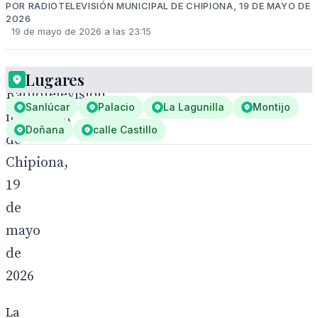
POR RADIOTELEVISIÓN MUNICIPAL DE CHIPIONA, 19 DE MAYO DE
2026
19 de mayo de 2026 a las 23:15
Lugares
Radiotelevisión
Sanlúcar
Palacio
La Lagunilla
Montijo
municipal
Doñana
calle Castillo
de
Chipiona,
19
de
mayo
de
2026
La