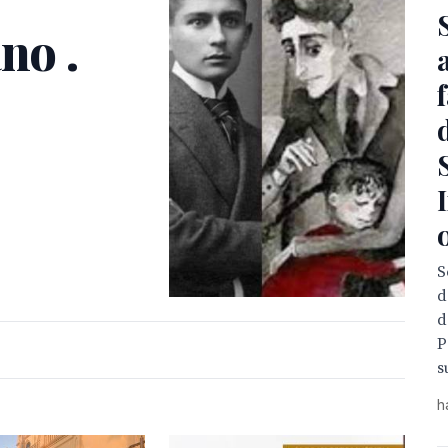
no .
S
d
d
P
s
h