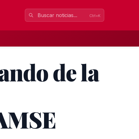
Ctrl+K
ando de la
RAMSE