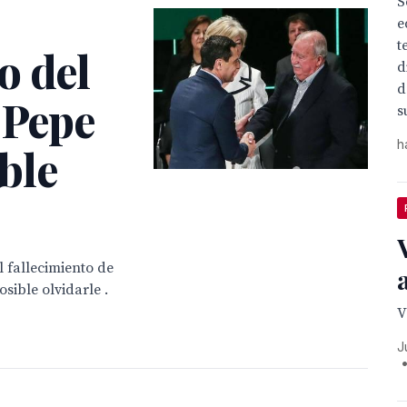
S
e
t
o del
d
d
 Pepe
s
h
ble
l fallecimiento de
sible olvidarle .
V
J