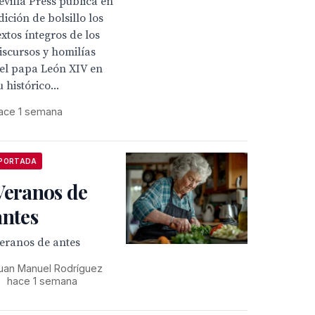
evilla Press publica en
dición de bolsillo los
extos íntegros de los
iscursos y homilías
el papa León XIV en
u histórico...
ace 1 semana
PORTADA
Veranos de
antes
eranos de antes
uan Manuel Rodríguez
•
hace 1 semana