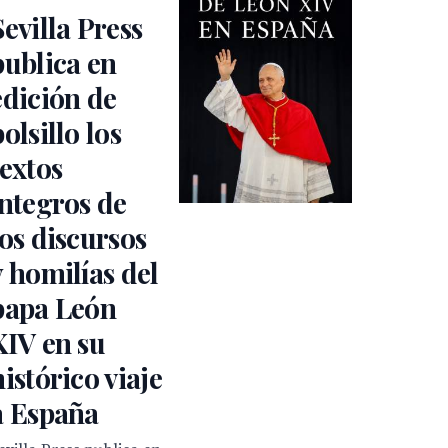
Sevilla Press
publica en
edición de
bolsillo los
textos
íntegros de
los discursos
y homilías del
papa León
XIV en su
histórico viaje
a España