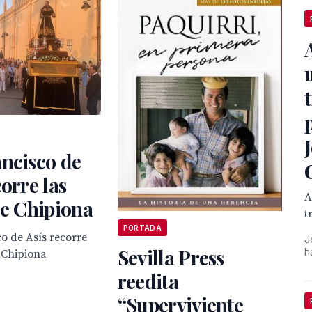
ncisco de
corre las
A
de Chipiona
t
PORTADA
o de Asís recorre
J
Sevilla Press
h
e Chipiona
reedita
“Superviviente