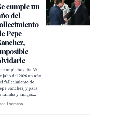
Se cumple un
año del
fallecimiento
de Pepe
Sanchez,
Imposible
olvidarle
e cumple hoy día 30
e julio del 2026 un año
el fallecimiento de
epe Sanchez, y para
u familia y amigos...
ace 1 semana