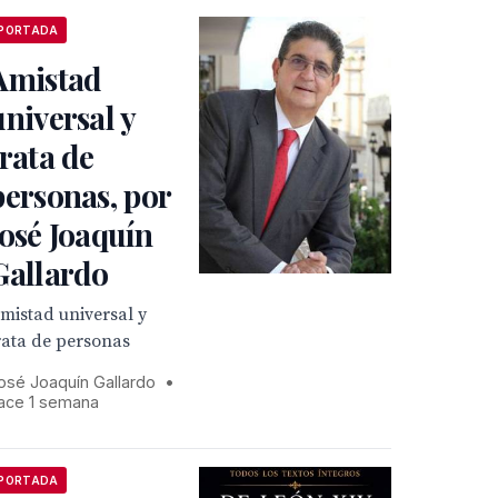
PORTADA
Amistad
universal y
trata de
personas, por
José Joaquín
Gallardo
mistad universal y
rata de personas
osé Joaquín Gallardo
•
ace 1 semana
PORTADA