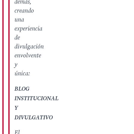
demás,
creando
una
experiencia
de
divulgación
envolvente
y
única:
BLOG
INSTITUCIONAL
Y
DIVULGATIVO
El