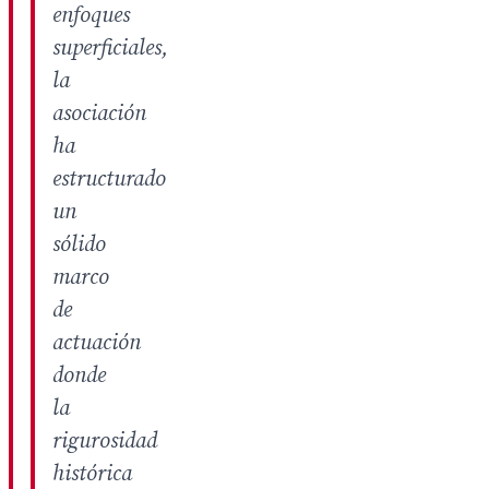
enfoques
superficiales,
la
asociación
ha
estructurado
un
sólido
marco
de
actuación
donde
la
rigurosidad
histórica