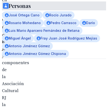
Personas
los
actos
José Ortega Cano
Rocío Jurado
la
Rosario Mohedano
Pedro Carrasco
Darío
familia
Luis Mario Aparcero Fernández de Retana
de
Miguel Ángel
Fray Juan José Rodríguez Mejías
Rocío
Antonio Jiménez Gómez
Jurado
Antonio Jiménez Gómez Chipiona
y
componentes
de
la
Asociación
Cultural
RJ
la