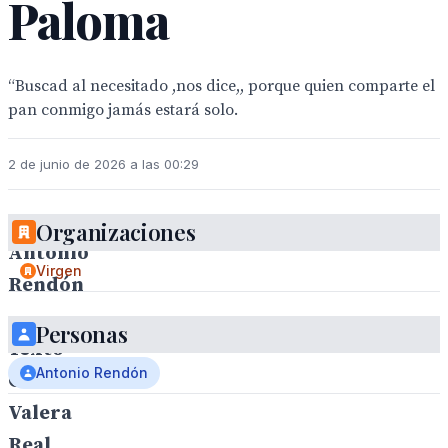
Paloma
“Buscad al necesitado ,nos dice,, porque quien comparte el
pan conmigo jamás estará solo.
2 de junio de 2026 a las 00:29
Organizaciones
Antonio
Virgen
Rendón
.
Personas
Texto
Antonio Rendón
Carlos
Valera
Real